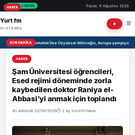
Pazar, 9 Ağustos 2026
CANLI YAYIN
HABER
HABER
HABER
Yurt fm
fm 97.8 Mhz
SON DAKIKA
Milli pentatlet İlke Özyüksel Mihrioğlu, Avrupa şampiyonu 
HABER
Şam Üniversitesi öğrencileri,
Esed rejimi döneminde zorla
kaybedilen doktor Raniya el-
Abbasi’yi anmak için toplandı
✍️ admin
📅 02/06/2026
⏱ 2 ay önce
📂
Haber