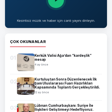
Kesintisiz müzik ve haber için canlı yayını dinleyin.
ÇOK OKUNANLAR
Kerkük Valisi Ağa’dan “kardeşlik”
01
mesajı
4 ay önce
Kurtuluştan Sonra Düzenlenecek İlk
02
Şam Uluslararası Fuarı Hazırlıkları
Kapsamında Toplantı Gerçekleştirildi.
12 ay önce
Lübnan Cumhurbaşkanı: Suriye İle
03
İlişkileri Geliştirmeyi Hedefliyoruz.