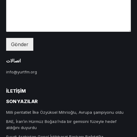
Gönder
اتصالات
info@yurtfm.org
İLETIŞIM
SON YAZILAR
Milli pentatlet İlke Özyüksel Mihrioğlu, Avrupa şampiyonu oldu
BAE, İran’ın Hürmüz Boğazı’nda bir gemisini füzeyle hedef
aldığını duyurdu
Suudi Arabistan Genel İstihbarat Başkanı Bağdat’ta