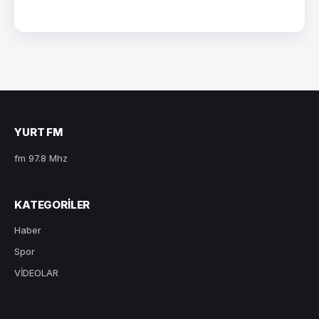
YURT FM
fm 97.8 Mhz
KATEGORILER
Haber
Spor
VİDEOLAR