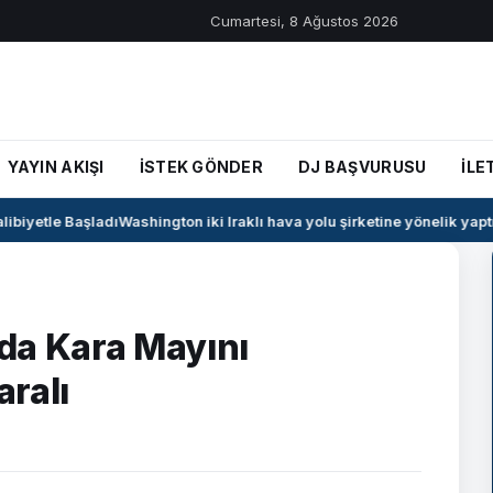
Cumartesi, 8 Ağustos 2026
YAYIN AKIŞI
İSTEK GÖNDER
DJ BAŞVURUSU
İLE
iyetle Başladı
Washington iki Iraklı hava yolu şirketine yönelik yaptırı
da Kara Mayını
aralı