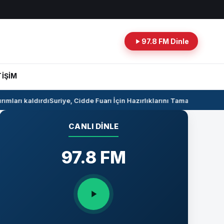
97.8 FM Dinle
TİŞİM
mları kaldırdı
Suriye, Cidde Fuarı İçin Hazırlıklarını Tamamlıyor
Suriye
CANLI DINLE
97.8 FM