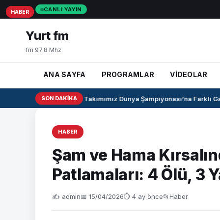
CANLI YAYIN
HABER
HABER
HABER
Yurt fm
fm 97.8 Mhz
ANA SAYFA
PROGRAMLAR
VİDEOLAR
U17 Kız Milli Takımımız Dünya Şampiyonası’na Farklı Galib
SON DAKIKA
HABER
Şam ve Hama Kırsalın
Patlamaları: 4 Ölü, 3 Y
✍️ admin
📅 15/04/2026
⏱ 4 ay önce
📂
Haber