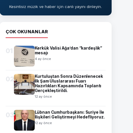
Kesintisiz müzik ve haber için canlı yayını dinleyin.
ÇOK OKUNANLAR
Kerkük Valisi Ağa’dan “kardeşlik”
01
mesajı
4 ay önce
Kurtuluştan Sonra Düzenlenecek
02
İlk Şam Uluslararası Fuarı
Hazırlıkları Kapsamında Toplantı
Gerçekleştirildi.
12 ay önce
Lübnan Cumhurbaşkanı: Suriye İle
03
İlişkileri Geliştirmeyi Hedefliyoruz.
12 ay önce