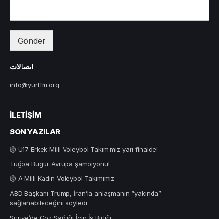
Gönder
اتصالات
info@yurtfm.org
İLETIŞIM
SON YAZILAR
🏐 U17 Erkek Milli Voleybol Takımımız yarı finalde!
Tuğba Bugur Avrupa şampiyonu!
🏐 A Milli Kadın Voleybol Takımımız
ABD Başkanı Trump, İran’la anlaşmanın “yakında”
sağlanabileceğini söyledi
Suriye’de Göz Sağlığı İçin İş Birliği