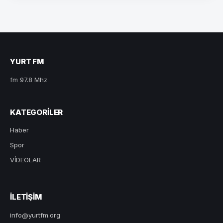
YURT FM
fm 97.8 Mhz
KATEGORILER
Haber
Spor
VİDEOLAR
ILETIŞIM
info@yurtfm.org