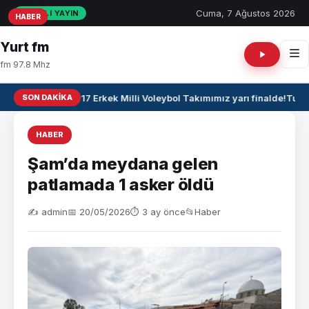
Cuma, 7 Ağustos 2026
CANLI YAYIN
HABER
HABER
HABER
Yurt fm
fm 97.8 Mhz
SON DAKIKA
🏐 U17 Erkek Milli Voleybol Takımımız yarı finalde!
Tuğba
HABER
Şam’da meydana gelen
patlamada 1 asker öldü
✍️ admin
📅 20/05/2026
⏱ 3 ay önce
📂
Haber