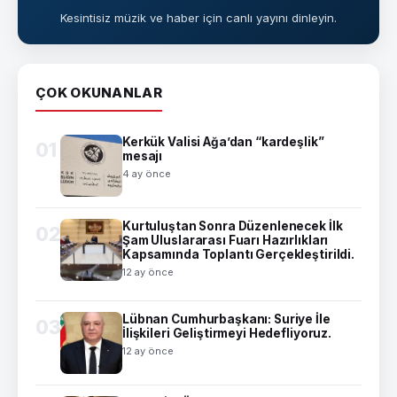
Kesintisiz müzik ve haber için canlı yayını dinleyin.
ÇOK OKUNANLAR
Kerkük Valisi Ağa’dan “kardeşlik”
01
mesajı
4 ay önce
Kurtuluştan Sonra Düzenlenecek İlk
02
Şam Uluslararası Fuarı Hazırlıkları
Kapsamında Toplantı Gerçekleştirildi.
12 ay önce
Lübnan Cumhurbaşkanı: Suriye İle
03
İlişkileri Geliştirmeyi Hedefliyoruz.
12 ay önce