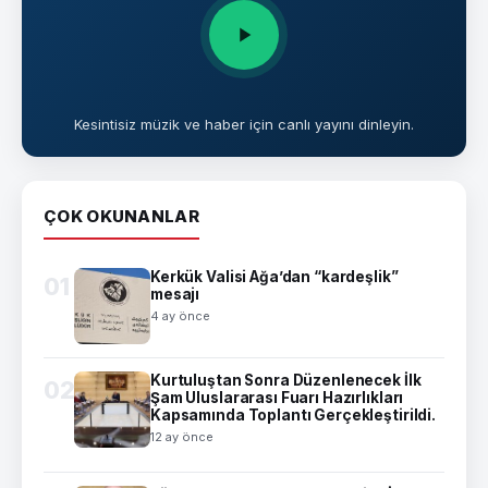
Kesintisiz müzik ve haber için canlı yayını dinleyin.
ÇOK OKUNANLAR
Kerkük Valisi Ağa’dan “kardeşlik”
01
mesajı
4 ay önce
Kurtuluştan Sonra Düzenlenecek İlk
02
Şam Uluslararası Fuarı Hazırlıkları
Kapsamında Toplantı Gerçekleştirildi.
12 ay önce