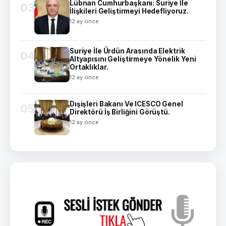
Lübnan Cumhurbaşkanı: Suriye İle
03
İlişkileri Geliştirmeyi Hedefliyoruz.
12 ay önce
Suriye İle Ürdün Arasında Elektrik
04
Altyapısını Geliştirmeye Yönelik Yeni
Ortaklıklar.
12 ay önce
Dışişleri Bakanı Ve ICESCO Genel
05
Direktörü İş Birliğini Görüştü.
12 ay önce