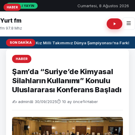
Cumartesi, 8 Ağustos 2026
CANLI YAYIN
HABER
HABER
HABER
Yurt fm
fm 97.8 Mhz
SON DAKIKA
U17 Kız Milli Takımımız Dünya Şampiyonası’na Farklı Ga
HABER
Şam’da “Suriye’de Kimyasal
Silahların Kullanımı” Konulu
Uluslararası Konferans Başladı
✍️ admin
📅 30/09/2025
⏱ 10 ay önce
📂
Haber