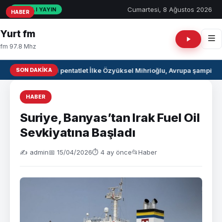
Cumartesi, 8 Ağustos 2026
CANLI YAYIN
HABER
HABER
HABER
Yurt fm
fm 97.8 Mhz
SON DAKIKA
Milli pentatlet İlke Özyüksel Mihrioğlu, Avrupa şampiyo
HABER
Suriye, Banyas’tan Irak Fuel Oil
Sevkiyatına Başladı
✍️ admin
📅 15/04/2026
⏱ 4 ay önce
📂
Haber