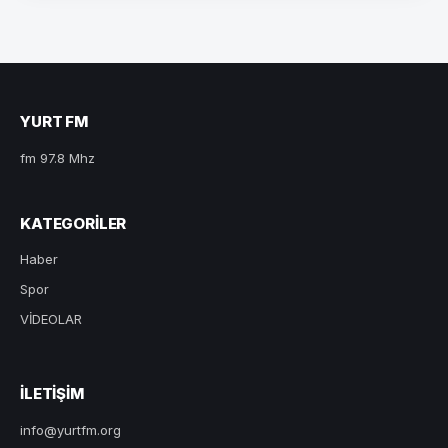
YURT FM
fm 97.8 Mhz
KATEGORILER
Haber
Spor
VİDEOLAR
ILETIŞIM
info@yurtfm.org