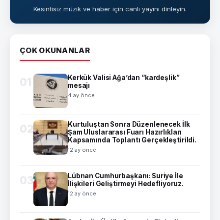
Kesintisiz müzik ve haber için canlı yayını dinleyin.
ÇOK OKUNANLAR
Kerkük Valisi Ağa’dan “kardeşlik”
01
mesajı
4 ay önce
Kurtuluştan Sonra Düzenlenecek İlk
02
Şam Uluslararası Fuarı Hazırlıkları
Kapsamında Toplantı Gerçekleştirildi.
12 ay önce
Lübnan Cumhurbaşkanı: Suriye İle
03
İlişkileri Geliştirmeyi Hedefliyoruz.
12 ay önce