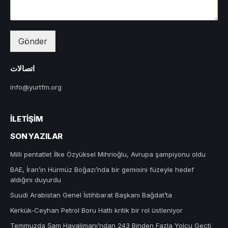
Gönder
اتصالات
info@yurtfm.org
İLETIŞIM
SON YAZILAR
Milli pentatlet İlke Özyüksel Mihrioğlu, Avrupa şampiyonu oldu
BAE, İran’ın Hürmüz Boğazı’nda bir gemisini füzeyle hedef
aldığını duyurdu
Suudi Arabistan Genel İstihbarat Başkanı Bağdat’ta
Kerkük-Ceyhan Petrol Boru Hattı kritik bir rol üstleniyor
Temmuzda Şam Havalimanı’ndan 243 Binden Fazla Yolcu Geçti