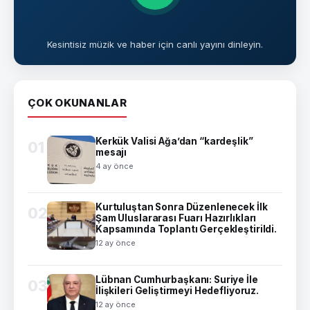
Kesintisiz müzik ve haber için canlı yayını dinleyin.
ÇOK OKUNANLAR
Kerkük Valisi Ağa’dan “kardeşlik”
01
mesajı
4 ay önce
Kurtuluştan Sonra Düzenlenecek İlk
02
Şam Uluslararası Fuarı Hazırlıkları
Kapsamında Toplantı Gerçekleştirildi.
12 ay önce
Lübnan Cumhurbaşkanı: Suriye İle
03
İlişkileri Geliştirmeyi Hedefliyoruz.
12 ay önce