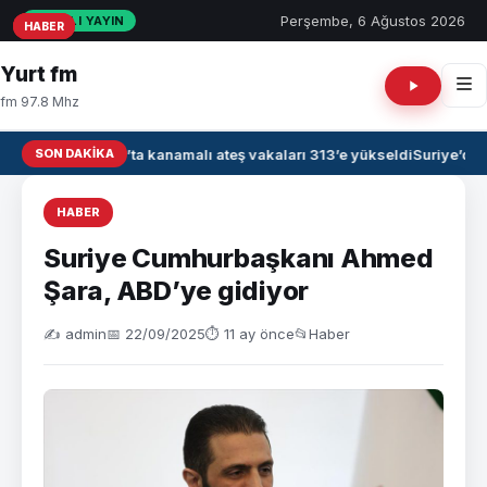
Perşembe, 6 Ağustos 2026
CANLI YAYIN
HABER
HABER
HABER
Yurt fm
fm 97.8 Mhz
SON DAKIKA
Irak’ta kanamalı ateş vakaları 313’e yükseldi
Suriye’de 
HABER
Suriye Cumhurbaşkanı Ahmed
Şara, ABD’ye gidiyor
✍️ admin
📅 22/09/2025
⏱ 11 ay önce
📂
Haber