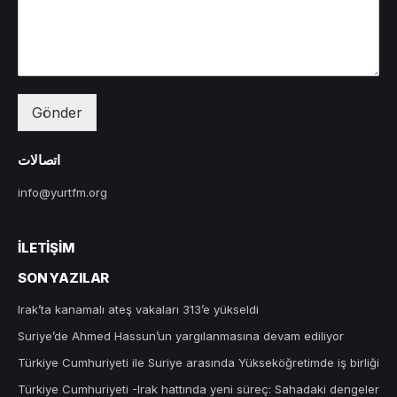
Gönder
اتصالات
info@yurtfm.org
İLETIŞIM
SON YAZILAR
Irak’ta kanamalı ateş vakaları 313’e yükseldi
Suriye’de Ahmed Hassun’un yargılanmasına devam ediliyor
Türkiye Cumhuriyeti ile Suriye arasında Yükseköğretimde iş birliği
Türkiye Cumhuriyeti -Irak hattında yeni süreç: Sahadaki dengeler