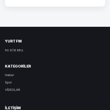
YURT FM
fm 97.8 Mhz
KATEGORILER
Haber
Spor
VİDEOLAR
ILETIŞIM