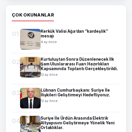
ÇOK OKUNANLAR
Kerkük Valisi Ağa’dan “kardeşlik”
01
mesajı
4 ay önce
Kurtuluştan Sonra Düzenlenecek İlk
02
Şam Uluslararası Fuarı Hazırlıkları
Kapsamında Toplantı Gerçekleştirildi.
12 ay önce
Lübnan Cumhurbaşkanı: Suriye İle
03
İlişkileri Geliştirmeyi Hedefliyoruz.
12 ay önce
Suriye İle Ürdün Arasında Elektrik
04
Altyapısını Geliştirmeye Yönelik Yeni
Ortaklıklar.