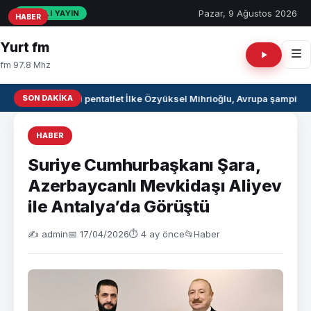
Pazar, 9 Ağustos 2026
CANLI YAYIN
HABER
HABER
HABER
Yurt fm
fm 97.8 Mhz
SON DAKIKA
Milli pentatlet İlke Özyüksel Mihrioğlu, Avrupa şampiyo
HABER
Suriye Cumhurbaşkanı Şara,
Azerbaycanlı Mevkidaşı Aliyev
ile Antalya’da Görüştü
✍️ admin
📅 17/04/2026
⏱ 4 ay önce
📂
Haber