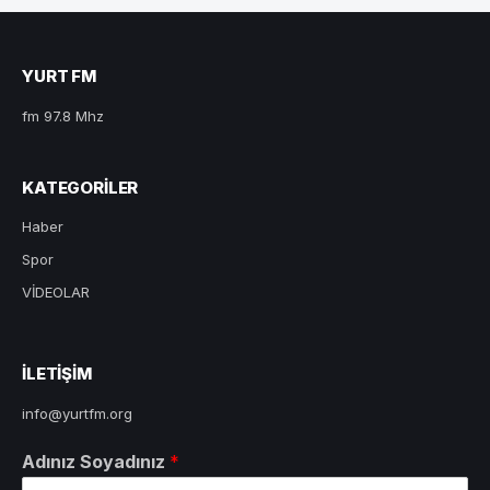
YURT FM
fm 97.8 Mhz
KATEGORILER
Haber
Spor
VİDEOLAR
ILETIŞIM
info@yurtfm.org
Adınız Soyadınız
*