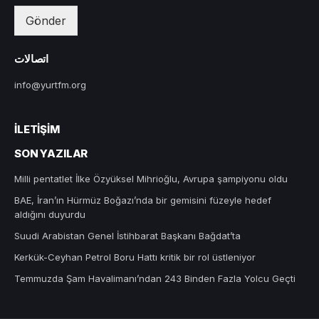
Gönder
اتصالات
info@yurtfm.org
İLETIŞIM
SON YAZILAR
Milli pentatlet İlke Özyüksel Mihrioğlu, Avrupa şampiyonu oldu
BAE, İran’ın Hürmüz Boğazı’nda bir gemisini füzeyle hedef
aldığını duyurdu
Suudi Arabistan Genel İstihbarat Başkanı Bağdat’ta
Kerkük-Ceyhan Petrol Boru Hattı kritik bir rol üstleniyor
Temmuzda Şam Havalimanı’ndan 243 Binden Fazla Yolcu Geçti