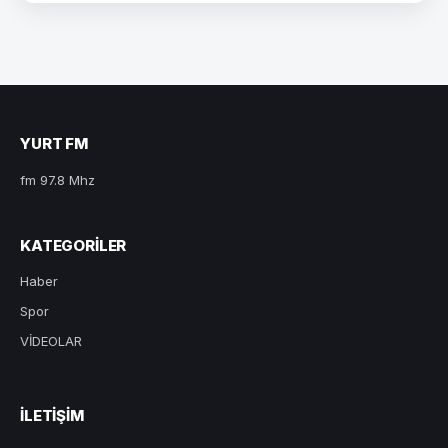
YURT FM
fm 97.8 Mhz
KATEGORILER
Haber
Spor
VİDEOLAR
ILETIŞIM