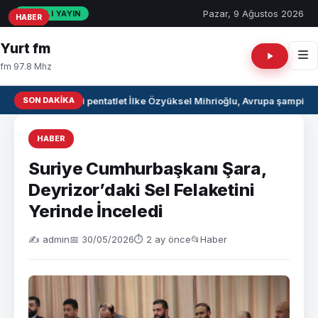
Pazar, 9 Ağustos 2026
CANLI YAYIN
HABER
HABER
HABER
Yurt fm
fm 97.8 Mhz
SON DAKIKA
Milli pentatlet İlke Özyüksel Mihrioğlu, Avrupa şampiyo
HABER
Suriye Cumhurbaşkanı Şara,
Deyrizor’daki Sel Felaketini
Yerinde İnceledi
✍️ admin
📅 30/05/2026
⏱ 2 ay önce
📂
Haber