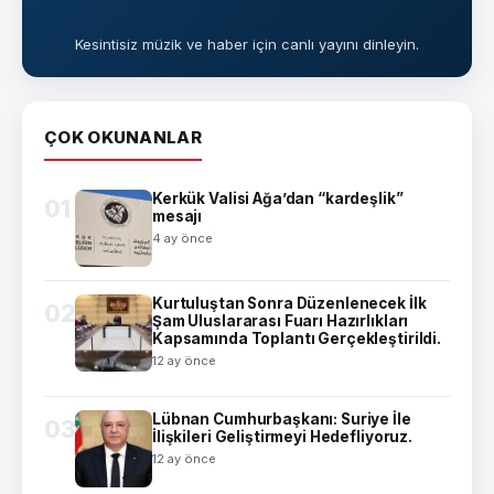
Kesintisiz müzik ve haber için canlı yayını dinleyin.
ÇOK OKUNANLAR
Kerkük Valisi Ağa’dan “kardeşlik”
01
mesajı
4 ay önce
Kurtuluştan Sonra Düzenlenecek İlk
02
Şam Uluslararası Fuarı Hazırlıkları
Kapsamında Toplantı Gerçekleştirildi.
12 ay önce
Lübnan Cumhurbaşkanı: Suriye İle
03
İlişkileri Geliştirmeyi Hedefliyoruz.
12 ay önce