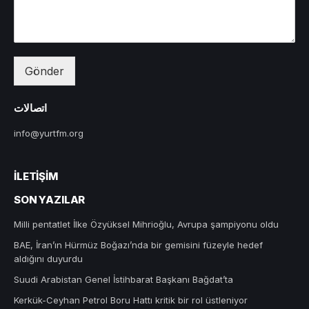
Gönder
اتصالات
info@yurtfm.org
İLETIŞIM
SON YAZILAR
Milli pentatlet İlke Özyüksel Mihrioğlu, Avrupa şampiyonu oldu
BAE, İran’ın Hürmüz Boğazı’nda bir gemisini füzeyle hedef
aldığını duyurdu
Suudi Arabistan Genel İstihbarat Başkanı Bağdat’ta
Kerkük-Ceyhan Petrol Boru Hattı kritik bir rol üstleniyor