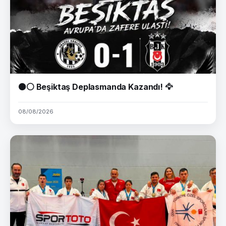
⚫⚪ Beşiktaş Deplasmanda Kazandı! 🦅
08/08/2026