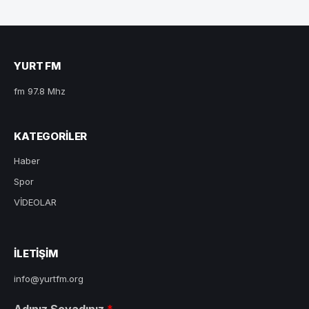
YURT FM
fm 97.8 Mhz
KATEGORILER
Haber
Spor
VİDEOLAR
ILETIŞIM
info@yurtfm.org
Adınız Soyadınız
*