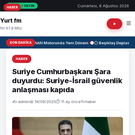
Cumartesi, 8 Ağustos 2026
CANLI YAYIN
HABER
HABER
HABER
Yurt fm
fm 97.8 Mhz
SON DAKIKA
✈️
KAAN Motorunda Yeni Dönem
⚫⚪ Beşiktaş Deplasma
HABER
Suriye Cumhurbaşkanı Şara
duyurdu: Suriye-İsrail güvenlik
anlaşması kapıda
✍️ admin
📅 19/09/2025
⏱ 11 ay önce
📂
Haber