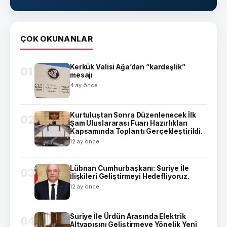
ÇOK OKUNANLAR
Kerkük Valisi Ağa’dan “kardeşlik”
01
mesajı
4 ay önce
Kurtuluştan Sonra Düzenlenecek İlk
02
Şam Uluslararası Fuarı Hazırlıkları
Kapsamında Toplantı Gerçekleştirildi.
12 ay önce
Lübnan Cumhurbaşkanı: Suriye İle
03
İlişkileri Geliştirmeyi Hedefliyoruz.
12 ay önce
Suriye İle Ürdün Arasında Elektrik
04
Altyapısını Geliştirmeye Yönelik Yeni