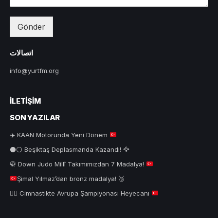
Gönder
اتصالات
info@yurtfm.org
İLETIŞIM
SON YAZILAR
✈️
KAAN Motorunda Yeni Dönem
⚫⚪ Beşiktaş Deplasmanda Kazandı! 🦅
🥋
Down Judo Millî Takımımızdan 7 Madalya!
Şimal Yılmaz’dan bronz madalya!
🥉
🤸‍♂️
Cimnastikte Avrupa Şampiyonası Heyecanı