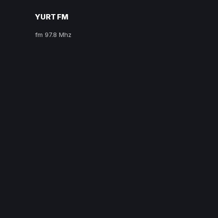
YURT FM
fm 97.8 Mhz