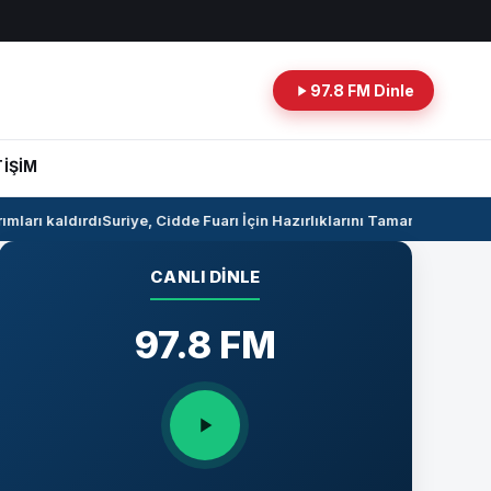
97.8 FM Dinle
TİŞİM
ları kaldırdı
Suriye, Cidde Fuarı İçin Hazırlıklarını Tamamlıyor
Suriye 
CANLI DINLE
97.8 FM