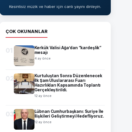
Kesintisiz müzik ve haber için canlı yayını dinleyin.
ÇOK OKUNANLAR
Kerkük Valisi Ağa’dan “kardeşlik”
01
mesajı
4 ay önce
Kurtuluştan Sonra Düzenlenecek
02
İlk Şam Uluslararası Fuarı
Hazırlıkları Kapsamında Toplantı
Gerçekleştirildi.
12 ay önce
Lübnan Cumhurbaşkanı: Suriye İle
03
İlişkileri Geliştirmeyi Hedefliyoruz.
12 ay önce