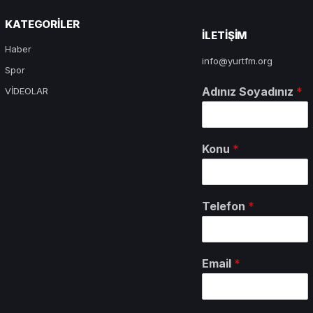
KATEGORILER
ILETIŞIM
Haber
info@yurtfm.org
Spor
Adınız Soyadınız
*
VİDEOLAR
Konu
*
Telefon
*
Email
*