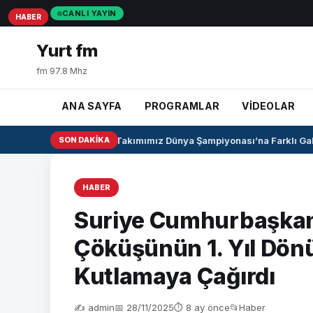
CANLI YAYIN
HABER
HABER
HABER
Yurt fm
fm 97.8 Mhz
ANA SAYFA
PROGRAMLAR
VİDEOLAR
U17 Kız Milli Takımımız Dünya Şampiyonası’na Farklı Galib
SON DAKIKA
HABER
Suriye Cumhurbaşkanı
Çöküşünün 1. Yıl Dö
Kutlamaya Çağırdı
✍️ admin
📅 28/11/2025
⏱ 8 ay önce
📂
Haber