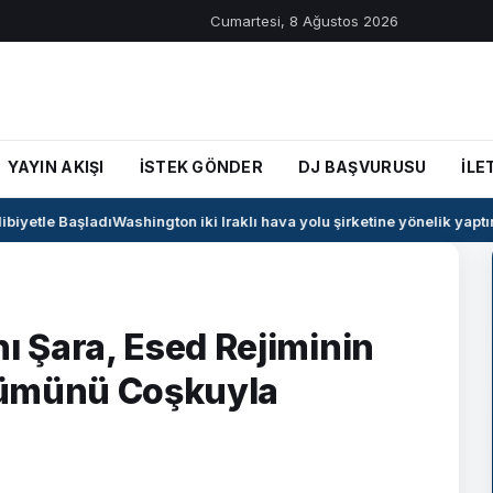
Cumartesi, 8 Ağustos 2026
YAYIN AKIŞI
İSTEK GÖNDER
DJ BAŞVURUSU
İLE
iyetle Başladı
Washington iki Iraklı hava yolu şirketine yönelik yaptırım
 Şara, Esed Rejiminin
nümünü Coşkuyla