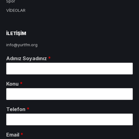
Spor
VİDEOLAR
ILETIŞIM
info@yurtfm.org
Adınız Soyadınız
*
Konu
*
Telefon
*
Email
*