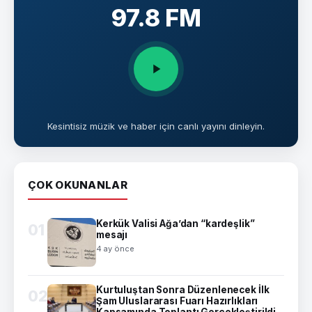
97.8 FM
Kesintisiz müzik ve haber için canlı yayını dinleyin.
ÇOK OKUNANLAR
Kerkük Valisi Ağa’dan “kardeşlik”
01
mesajı
4 ay önce
Kurtuluştan Sonra Düzenlenecek İlk
02
Şam Uluslararası Fuarı Hazırlıkları
Kapsamında Toplantı Gerçekleştirildi.