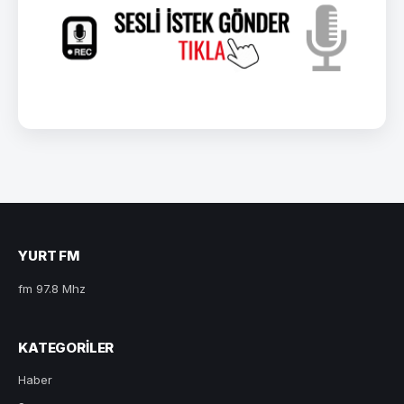
YURT FM
fm 97.8 Mhz
KATEGORILER
Haber