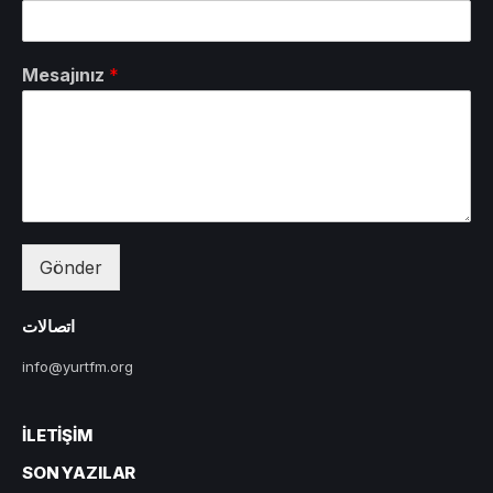
Mesajınız
*
Gönder
اتصالات
info@yurtfm.org
İLETIŞIM
SON YAZILAR