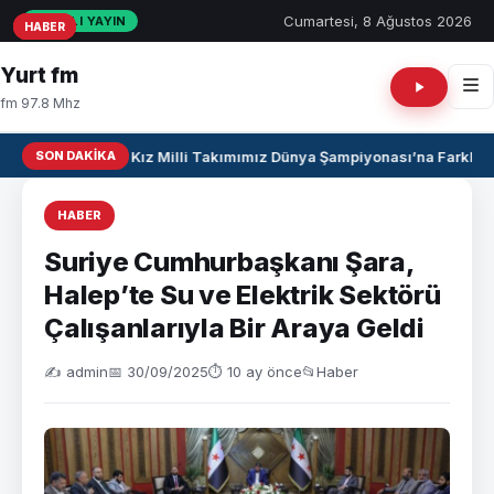
Cumartesi, 8 Ağustos 2026
CANLI YAYIN
HABER
HABER
HABER
Yurt fm
fm 97.8 Mhz
SON DAKIKA
U17 Kız Milli Takımımız Dünya Şampiyonası’na Farklı Ga
HABER
Suriye Cumhurbaşkanı Şara,
Halep’te Su ve Elektrik Sektörü
Çalışanlarıyla Bir Araya Geldi
✍️ admin
📅 30/09/2025
⏱ 10 ay önce
📂
Haber