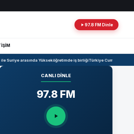
97.8 FM Dinle
TİŞİM
 Suriye arasında Yükseköğretimde iş birliği
Türkiye Cumhuriyeti -Irak
CANLI DINLE
97.8 FM