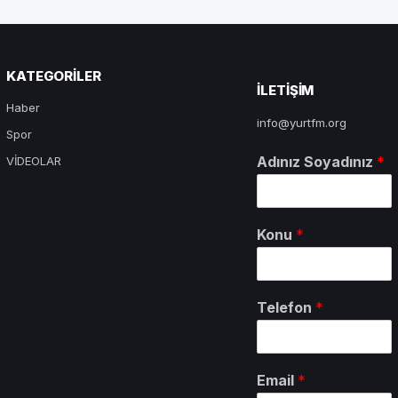
KATEGORILER
ILETIŞIM
Haber
info@yurtfm.org
Spor
Adınız Soyadınız
*
VİDEOLAR
Konu
*
Telefon
*
Email
*