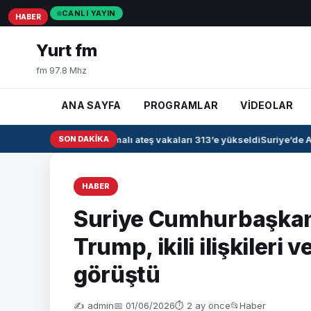
CANLI YAYIN
HABER
HABER
HABER
Yurt fm
fm 97.8 Mhz
ANA SAYFA
PROGRAMLAR
VİDEOLAR
Irak’ta kanamalı ateş vakaları 313’e yükseldi
SON DAKIKA
Suriye’de Ah
HABER
Suriye Cumhurbaşkanı
Trump, ikili ilişkileri 
görüştü
✍️ admin
📅 01/06/2026
⏱ 2 ay önce
📂
Haber