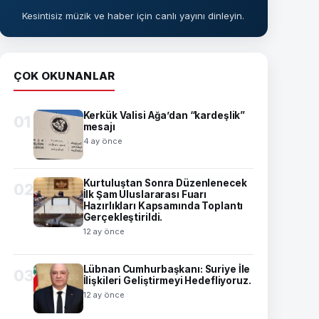
Kesintisiz müzik ve haber için canlı yayını dinleyin.
ÇOK OKUNANLAR
Kerkük Valisi Ağa’dan “kardeşlik”
01
mesajı
4 ay önce
Kurtuluştan Sonra Düzenlenecek
02
İlk Şam Uluslararası Fuarı
Hazırlıkları Kapsamında Toplantı
Gerçekleştirildi.
12 ay önce
Lübnan Cumhurbaşkanı: Suriye İle
03
İlişkileri Geliştirmeyi Hedefliyoruz.
12 ay önce