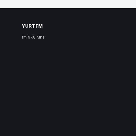
YURT FM
fm 97.8 Mhz