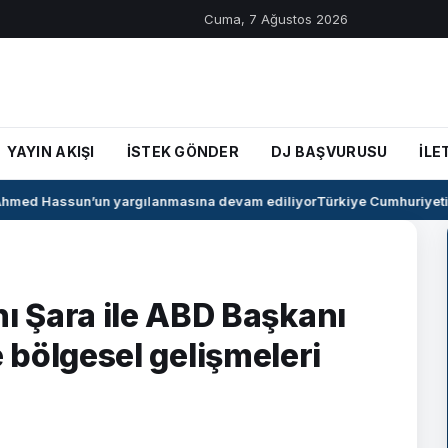
Cuma, 7 Ağustos 2026
YAYIN AKIŞI
İSTEK GÖNDER
DJ BAŞVURUSU
İLE
med Hassun’un yargılanmasına devam ediliyor
Türkiye Cumhuriyeti ile
 Şara ile ABD Başkanı
ve bölgesel gelişmeleri