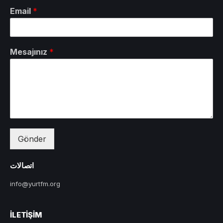
Email
*
Mesajınız
*
Gönder
اتصالات
info@yurtfm.org
İLETIŞIM