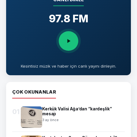
97.8 FM
Kesintisiz müzik ve haber için canlı yayını dinleyin.
ÇOK OKUNANLAR
Kerkük Valisi Ağa’dan “kardeşlik”
01
mesajı
3 ay önce