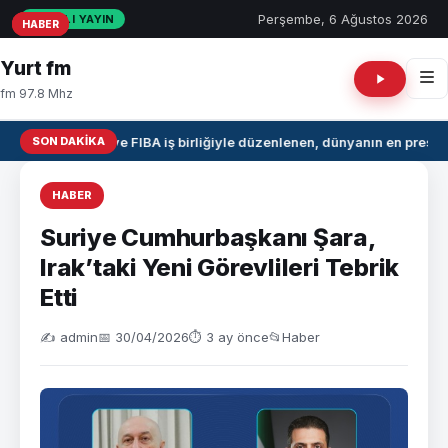
Perşembe, 6 Ağustos 2026
CANLI YAYIN
HABER
HABER
HABER
Yurt fm
fm 97.8 Mhz
SON DAKIKA
NBA ve FIBA iş birliğiyle düzenlenen, dünyanın en prestij
HABER
Suriye Cumhurbaşkanı Şara,
Irak’taki Yeni Görevlileri Tebrik
Etti
✍️ admin
📅 30/04/2026
⏱ 3 ay önce
📂
Haber