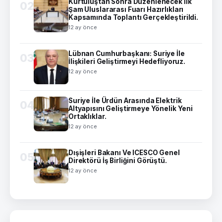
Kurtuluştan Sonra Düzenlenecek İlk
02
Şam Uluslararası Fuarı Hazırlıkları
Kapsamında Toplantı Gerçekleştirildi.
12 ay önce
Lübnan Cumhurbaşkanı: Suriye İle
03
İlişkileri Geliştirmeyi Hedefliyoruz.
12 ay önce
Suriye İle Ürdün Arasında Elektrik
04
Altyapısını Geliştirmeye Yönelik Yeni
Ortaklıklar.
12 ay önce
Dışişleri Bakanı Ve ICESCO Genel
05
Direktörü İş Birliğini Görüştü.
12 ay önce