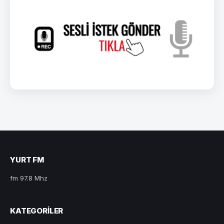
YURT FM
fm 97.8 Mhz
KATEGORILER