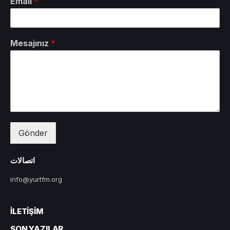
Email
*
Mesajınız
*
Gönder
اتصالات
info@yurtfm.org
İLETIŞIM
SON YAZILAR