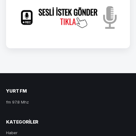
YURT FM
fm 97.8 Mhz
KATEGORILER
Haber