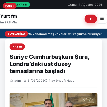
Cuma, 7 Ağustos 2026
CANLI YAYIN
HABER
HABER
HABER
Yurt fm
fm 97.8 Mhz
SON DAKIKA
Irak’ta kanamalı ateş vakaları 313’e yükseldi
Suriye’de 
HABER
Suriye Cumhurbaşkanı Şara,
Londra’daki üst düzey
temaslarına başladı
✍️ admin
📅 31/03/2026
⏱ 4 ay önce
📂
Haber