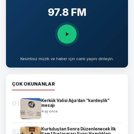
97.8 FM
Kesintisiz müzik ve haber için canlı yayını dinleyin.
ÇOK OKUNANLAR
Kerkük Valisi Ağa’dan “kardeşlik”
01
mesajı
4 ay önce
Kurtuluştan Sonra Düzenlenecek İlk
02
Şam Uluslararası Fuarı Hazırlıkları