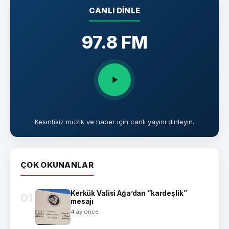
CANLI DINLE
97.8 FM
Kesintisiz müzik ve haber için canlı yayını dinleyin.
ÇOK OKUNANLAR
Kerkük Valisi Ağa’dan “kardeşlik”
01
mesajı
4 ay önce