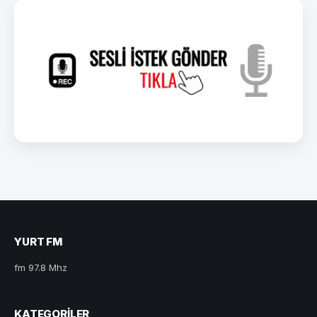
YURT FM
fm 97.8 Mhz
KATEGORILER