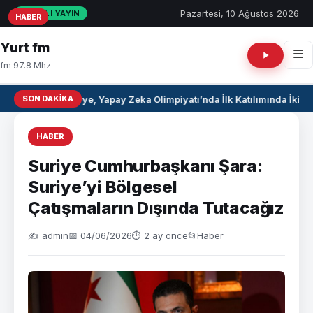
Pazartesi, 10 Ağustos 2026
CANLI YAYIN
HABER
HABER
HABER
Yurt fm
fm 97.8 Mhz
SON DAKIKA
Suriye, Yapay Zeka Olimpiyatı’nda İlk Katılımında İki 
HABER
Suriye Cumhurbaşkanı Şara:
Suriye’yi Bölgesel
Çatışmaların Dışında Tutacağız
✍️ admin
📅 04/06/2026
⏱ 2 ay önce
📂
Haber