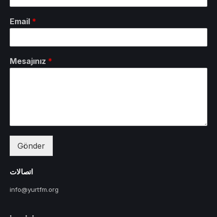
Email
*
Mesajınız
*
Gönder
اتصالات
info@yurtfm.org