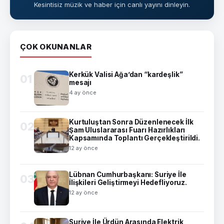
Kesintisiz müzik ve haber için canlı yayını dinleyin.
ÇOK OKUNANLAR
Kerkük Valisi Ağa’dan “kardeşlik”
01
mesajı
4 ay önce
Kurtuluştan Sonra Düzenlenecek İlk
02
Şam Uluslararası Fuarı Hazırlıkları
Kapsamında Toplantı Gerçekleştirildi.
12 ay önce
Lübnan Cumhurbaşkanı: Suriye İle
03
İlişkileri Geliştirmeyi Hedefliyoruz.
12 ay önce
Suriye İle Ürdün Arasında Elektrik