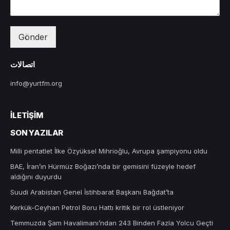
Gönder
اتصالات
info@yurtfm.org
İLETIŞIM
SON YAZILAR
Milli pentatlet İlke Özyüksel Mihrioğlu, Avrupa şampiyonu oldu
BAE, İran’ın Hürmüz Boğazı’nda bir gemisini füzeyle hedef
aldığını duyurdu
Suudi Arabistan Genel İstihbarat Başkanı Bağdat’ta
Kerkük-Ceyhan Petrol Boru Hattı kritik bir rol üstleniyor
Temmuzda Şam Havalimanı’ndan 243 Binden Fazla Yolcu Geçti