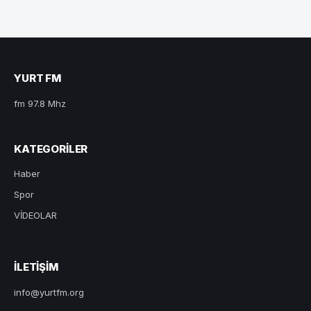
YURT FM
fm 97.8 Mhz
KATEGORILER
Haber
Spor
VİDEOLAR
ILETIŞIM
info@yurtfm.org