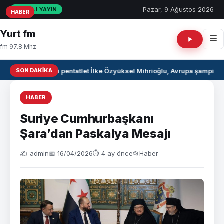
Pazar, 9 Ağustos 2026
CANLI YAYIN
HABER
HABER
HABER
Yurt fm
fm 97.8 Mhz
SON DAKIKA
Milli pentatlet İlke Özyüksel Mihrioğlu, Avrupa şampiyo
HABER
Suriye Cumhurbaşkanı
Şara’dan Paskalya Mesajı
✍️ admin
📅 16/04/2026
⏱ 4 ay önce
📂
Haber