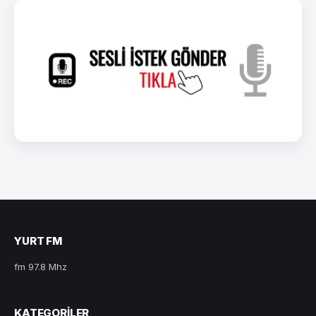
YURT FM
fm 97.8 Mhz
KATEGORILER