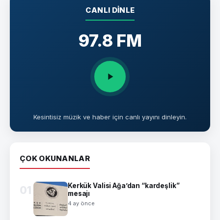
CANLI DINLE
97.8 FM
Kesintisiz müzik ve haber için canlı yayını dinleyin.
ÇOK OKUNANLAR
Kerkük Valisi Ağa’dan “kardeşlik”
01
mesajı
4 ay önce