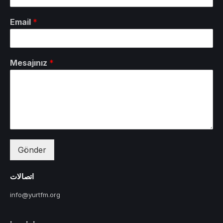
Email
*
Mesajınız
*
Gönder
اتصالات
info@yurtfm.org