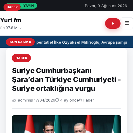
Pazar, 9 Ağustos 2026
CANLI YAYIN
HABER
HABER
HABER
Yurt fm
fm 97.8 Mhz
SON DAKIKA
Milli pentatlet İlke Özyüksel Mihrioğlu, Avrupa şampiyo
HABER
Suriye Cumhurbaşkanı
Şara’dan Türkiye Cumhuriyeti -
Suriye ortaklığına vurgu
✍️ admin
📅 17/04/2026
⏱ 4 ay önce
📂
Haber