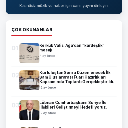
Kesintisiz müzik ve haber için canlı yayını dinleyin.
ÇOK OKUNANLAR
Kerkük Valisi Ağa’dan “kardeşlik”
01
mesajı
4 ay önce
Kurtuluştan Sonra Düzenlenecek İlk
02
Şam Uluslararası Fuarı Hazırlıkları
Kapsamında Toplantı Gerçekleştirildi.
12 ay önce
Lübnan Cumhurbaşkanı: Suriye İle
03
İlişkileri Geliştirmeyi Hedefliyoruz.
12 ay önce