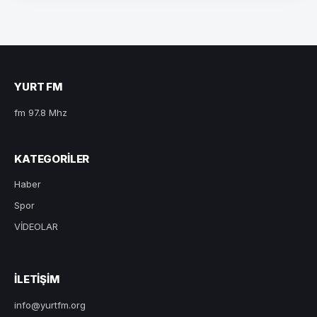
YURT FM
fm 97.8 Mhz
KATEGORILER
Haber
Spor
VİDEOLAR
ILETIŞIM
info@yurtfm.org