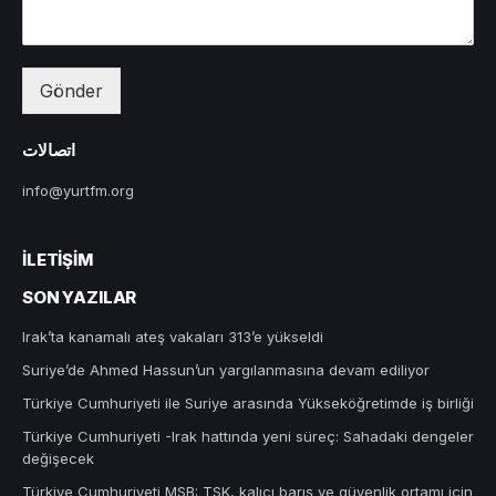
Gönder
اتصالات
info@yurtfm.org
İLETIŞIM
SON YAZILAR
Irak’ta kanamalı ateş vakaları 313’e yükseldi
Suriye’de Ahmed Hassun’un yargılanmasına devam ediliyor
Türkiye Cumhuriyeti ile Suriye arasında Yükseköğretimde iş birliği
Türkiye Cumhuriyeti -Irak hattında yeni süreç: Sahadaki dengeler
değişecek
Türkiye Cumhuriyeti MSB: TSK, kalıcı barış ve güvenlik ortamı için