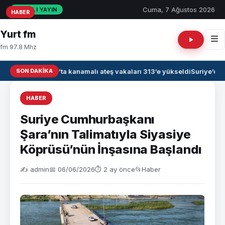
Cuma, 7 Ağustos 2026
CANLI YAYIN
HABER
HABER
HABER
Yurt fm
fm 97.8 Mhz
SON DAKIKA
Irak’ta kanamalı ateş vakaları 313’e yükseldi
Suriye’de 
HABER
Suriye Cumhurbaşkanı
Şara’nın Talimatıyla Siyasiye
Köprüsü’nün İnşasına Başlandı
✍️ admin
📅 06/06/2026
⏱ 2 ay önce
📂
Haber