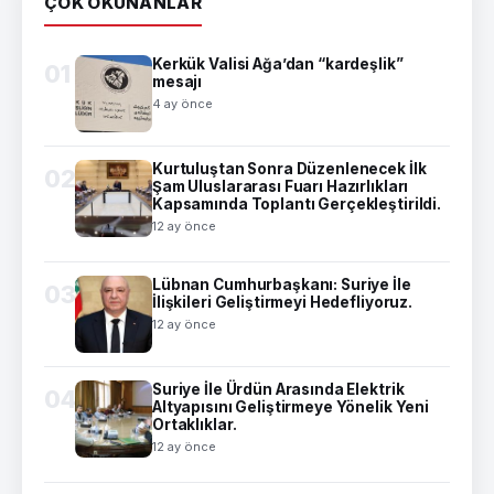
ÇOK OKUNANLAR
Kerkük Valisi Ağa’dan “kardeşlik”
01
mesajı
4 ay önce
Kurtuluştan Sonra Düzenlenecek İlk
02
Şam Uluslararası Fuarı Hazırlıkları
Kapsamında Toplantı Gerçekleştirildi.
12 ay önce
Lübnan Cumhurbaşkanı: Suriye İle
03
İlişkileri Geliştirmeyi Hedefliyoruz.
12 ay önce
Suriye İle Ürdün Arasında Elektrik
04
Altyapısını Geliştirmeye Yönelik Yeni
Ortaklıklar.
12 ay önce