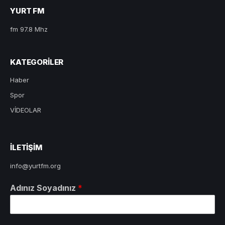
YURT FM
fm 97.8 Mhz
KATEGORILER
Haber
Spor
VİDEOLAR
ILETIŞIM
info@yurtfm.org
Adınız Soyadınız
*