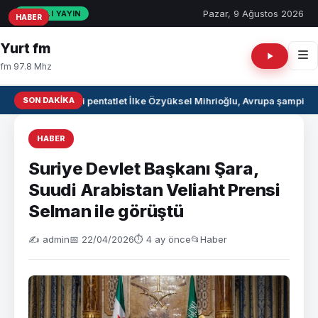
Pazar, 9 Ağustos 2026
CANLI YAYIN
HABER
HABER
HABER
Yurt fm
fm 97.8 Mhz
SON DAKIKA
Milli pentatlet İlke Özyüksel Mihrioğlu, Avrupa şampiyo
HABER
Suriye Devlet Başkanı Şara,
Suudi Arabistan Veliaht Prensi
Selman ile görüştü
✍️ admin
📅 22/04/2026
⏱ 4 ay önce
📂
Haber