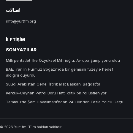
اتصالات
info@yurtfm.org
İLETIŞIM
SON YAZILAR
Milli pentatlet İlke Özyüksel Mihrioğlu, Avrupa şampiyonu oldu
BAE, İran’ın Hürmüz Boğazı’nda bir gemisini füzeyle hedef
aldığını duyurdu
Suudi Arabistan Genel İstihbarat Başkanı Bağdat’ta
Kerkük-Ceyhan Petrol Boru Hattı kritik bir rol üstleniyor
Temmuzda Şam Havalimanı’ndan 243 Binden Fazla Yolcu Geçti
© 2026 Yurt fm. Tüm hakları saklıdır.