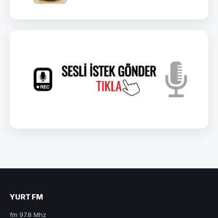
YURT FM
fm 97.8 Mhz