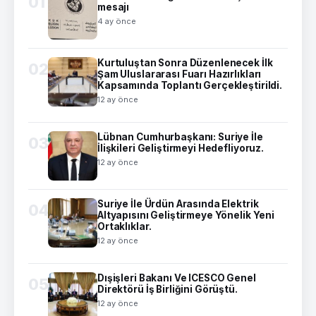
01
mesajı
4 ay önce
Kurtuluştan Sonra Düzenlenecek İlk
02
Şam Uluslararası Fuarı Hazırlıkları
Kapsamında Toplantı Gerçekleştirildi.
12 ay önce
Lübnan Cumhurbaşkanı: Suriye İle
03
İlişkileri Geliştirmeyi Hedefliyoruz.
12 ay önce
Suriye İle Ürdün Arasında Elektrik
04
Altyapısını Geliştirmeye Yönelik Yeni
Ortaklıklar.
12 ay önce
Dışişleri Bakanı Ve ICESCO Genel
05
Direktörü İş Birliğini Görüştü.
12 ay önce