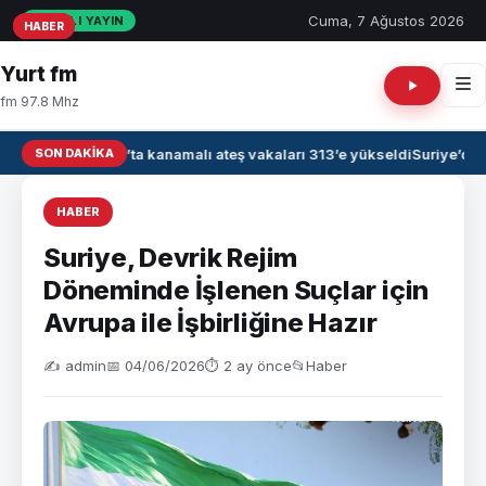
Cuma, 7 Ağustos 2026
CANLI YAYIN
HABER
HABER
HABER
Yurt fm
fm 97.8 Mhz
SON DAKIKA
Irak’ta kanamalı ateş vakaları 313’e yükseldi
Suriye’de 
HABER
Suriye, Devrik Rejim
Döneminde İşlenen Suçlar için
Avrupa ile İşbirliğine Hazır
✍️ admin
📅 04/06/2026
⏱ 2 ay önce
📂
Haber