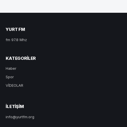
YURT FM
fm 97.8 Mhz
KATEGORILER
Haber
Spor
VİDEOLAR
ILETIŞIM
info@yurtfm.org