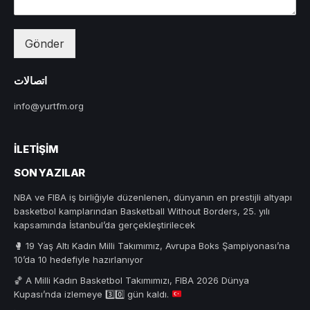
Gönder
اتصالات
info@yurtfm.org
İLETIŞIM
SON YAZILAR
NBA ve FIBA iş birliğiyle düzenlenen, dünyanın en prestijli altyapı
basketbol kamplarından Basketball Without Borders, 25. yılı
kapsamında İstanbul’da gerçekleştirilecek
🥊 19 Yaş Altı Kadın Milli Takımımız, Avrupa Boks Şampiyonası’na
10’da 10 hedefiyle hazırlanıyor
🏀
A Milli Kadın Basketbol Takımımızı, FIBA 2026 Dünya
Kupası’nda izlemeye
3️⃣
0️⃣
gün kaldı.