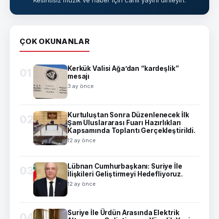
ÇOK OKUNANLAR
Kerkük Valisi Ağa’dan “kardeşlik”
01
mesajı
3 ay önce
Kurtuluştan Sonra Düzenlenecek İlk
02
Şam Uluslararası Fuarı Hazırlıkları
Kapsamında Toplantı Gerçekleştirildi.
12 ay önce
Lübnan Cumhurbaşkanı: Suriye İle
03
İlişkileri Geliştirmeyi Hedefliyoruz.
12 ay önce
Suriye İle Ürdün Arasında Elektrik
04