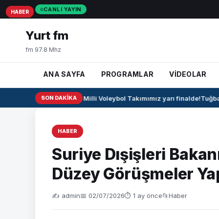
CANLI YAYIN
HABER
HABER
HABER
Yurt fm
fm 97.8 Mhz
ANA SAYFA
PROGRAMLAR
VİDEOLAR
🏐 U17 Erkek Milli Voleybol Takımımız yarı finalde!
SON DAKIKA
Tuğba B
HABER
Suriye Dışişleri Baka
Düzey Görüşmeler Ya
✍️ admin
📅 02/07/2026
⏱ 1 ay önce
📂
Haber