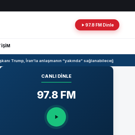
97.8 FM Dinle
TİŞİM
nı Trump, İran’la anlaşmanın “yakında” sağlanabileceğini söyledi
Su
CANLI DINLE
97.8 FM