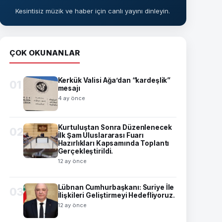
Kesintisiz müzik ve haber için canlı yayını dinleyin.
ÇOK OKUNANLAR
Kerkük Valisi Ağa’dan “kardeşlik”
01
mesajı
4 ay önce
Kurtuluştan Sonra Düzenlenecek
02
İlk Şam Uluslararası Fuarı
Hazırlıkları Kapsamında Toplantı
Gerçekleştirildi.
12 ay önce
Lübnan Cumhurbaşkanı: Suriye İle
03
İlişkileri Geliştirmeyi Hedefliyoruz.
12 ay önce