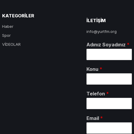
KATEGORILER
ILETIŞIM
Haber
info@yurtfm.org
Spor
Adınız Soyadınız
*
VİDEOLAR
Konu
*
Telefon
*
Email
*