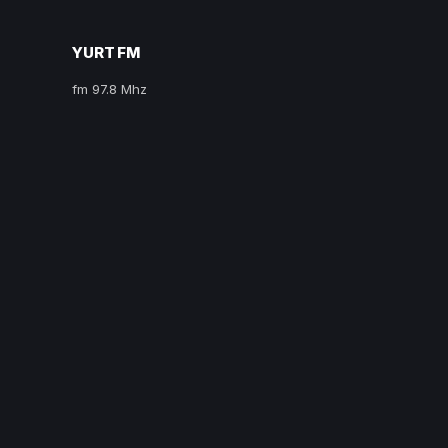
YURT FM
fm 97.8 Mhz