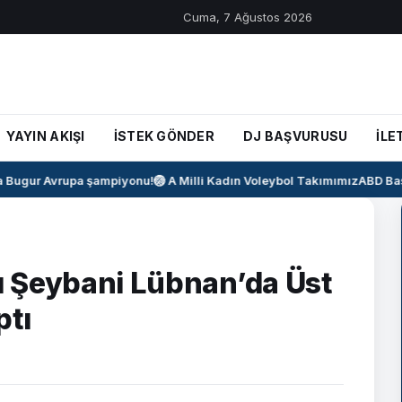
Cuma, 7 Ağustos 2026
YAYIN AKIŞI
İSTEK GÖNDER
DJ BAŞVURUSU
İLE
ugur Avrupa şampiyonu!
🏐 A Milli Kadın Voleybol Takımımız
ABD Başka
nı Şeybani Lübnan’da Üst
ptı