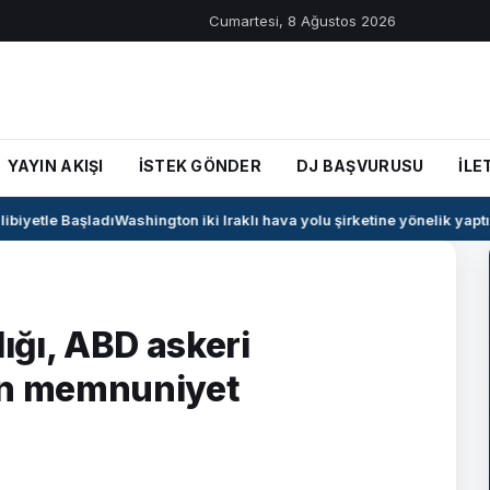
Cumartesi, 8 Ağustos 2026
YAYIN AKIŞI
İSTEK GÖNDER
DJ BAŞVURUSU
İLE
iyetle Başladı
Washington iki Iraklı hava yolu şirketine yönelik yaptırı
lığı, ABD askeri
en memnuniyet