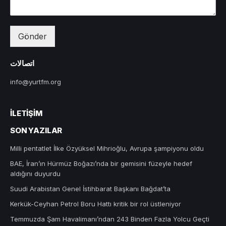
Gönder
اتصالات
info@yurtfm.org
İLETIŞIM
SON YAZILAR
Milli pentatlet İlke Özyüksel Mihrioğlu, Avrupa şampiyonu oldu
BAE, İran’ın Hürmüz Boğazı’nda bir gemisini füzeyle hedef
aldığını duyurdu
Suudi Arabistan Genel İstihbarat Başkanı Bağdat’ta
Kerkük-Ceyhan Petrol Boru Hattı kritik bir rol üstleniyor
Temmuzda Şam Havalimanı’ndan 243 Binden Fazla Yolcu Geçti