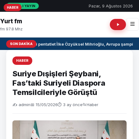
Pazar, 9 Ağustos 2026
CANLI YAYIN
HABER
HABER
HABER
Yurt fm
fm 97.8 Mhz
SON DAKIKA
Milli pentatlet İlke Özyüksel Mihrioğlu, Avrupa şampiyo
HABER
Suriye Dışişleri Şeybani,
Fas’taki Suriyeli Diaspora
Temsilcileriyle Görüştü
✍️ admin
📅 15/05/2026
⏱ 3 ay önce
📂
Haber