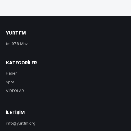
YURT FM
fm 97.8 Mhz
KATEGORILER
Haber
Spor
VİDEOLAR
ILETIŞIM
info@yurtfm.org