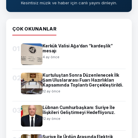
Kesintisiz müzik ve haber için canlı yayını dinleyin.
ÇOK OKUNANLAR
Kerkük Valisi Ağa’dan “kardeşlik”
01
mesajı
4 ay önce
Kurtuluştan Sonra Düzenlenecek İlk
02
Şam Uluslararası Fuarı Hazırlıkları
Kapsamında Toplantı Gerçekleştirildi.
12 ay önce
Lübnan Cumhurbaşkanı: Suriye İle
03
İlişkileri Geliştirmeyi Hedefliyoruz.
12 ay önce
Suriye İle Ürdün Arasında Elektrik