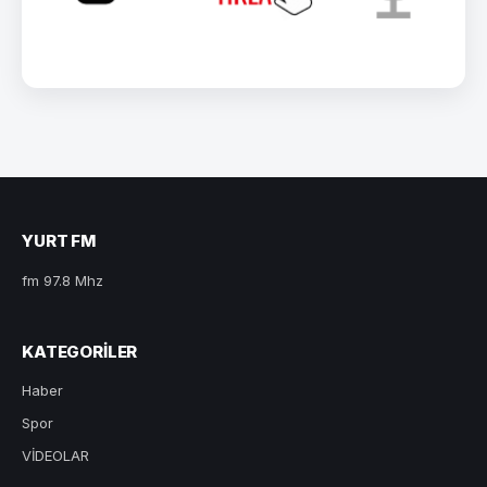
YURT FM
fm 97.8 Mhz
KATEGORILER
Haber
Spor
VİDEOLAR