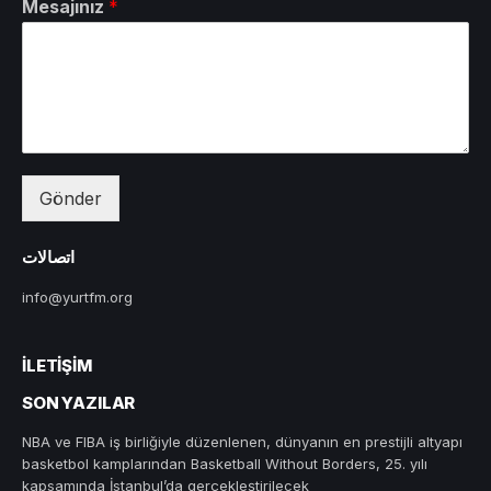
Mesajınız
*
Gönder
اتصالات
info@yurtfm.org
İLETIŞIM
SON YAZILAR
NBA ve FIBA iş birliğiyle düzenlenen, dünyanın en prestijli altyapı
basketbol kamplarından Basketball Without Borders, 25. yılı
kapsamında İstanbul’da gerçekleştirilecek