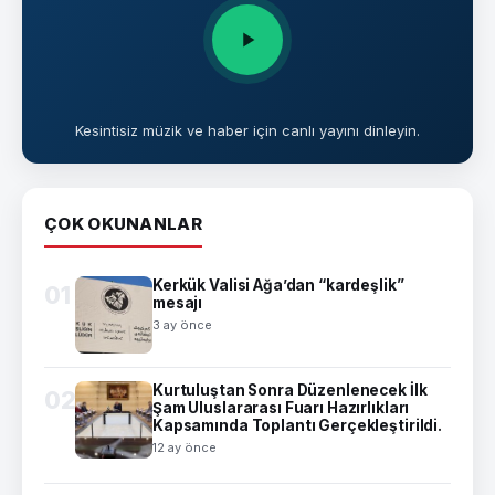
Kesintisiz müzik ve haber için canlı yayını dinleyin.
ÇOK OKUNANLAR
Kerkük Valisi Ağa’dan “kardeşlik”
01
mesajı
3 ay önce
Kurtuluştan Sonra Düzenlenecek İlk
02
Şam Uluslararası Fuarı Hazırlıkları
Kapsamında Toplantı Gerçekleştirildi.
12 ay önce