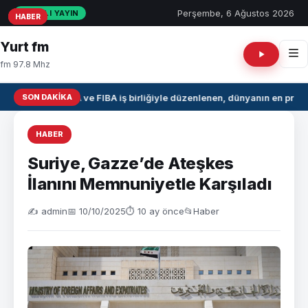
Perşembe, 6 Ağustos 2026
CANLI YAYIN
HABER
HABER
HABER
Yurt fm
fm 97.8 Mhz
SON DAKIKA
NBA ve FIBA iş birliğiyle düzenlenen, dünyanın en prest
HABER
Suriye, Gazze’de Ateşkes
İlanını Memnuniyetle Karşıladı
✍️ admin
📅 10/10/2025
⏱ 10 ay önce
📂
Haber