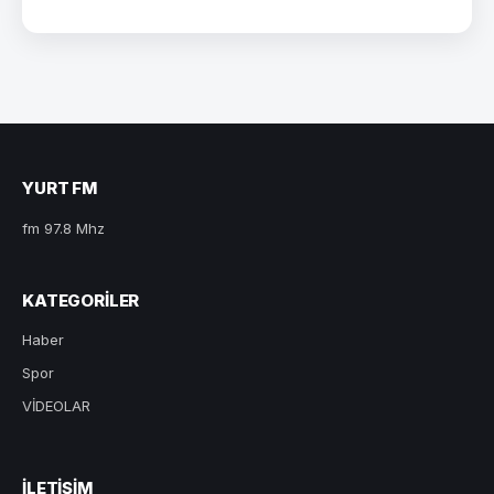
YURT FM
fm 97.8 Mhz
KATEGORILER
Haber
Spor
VİDEOLAR
ILETIŞIM