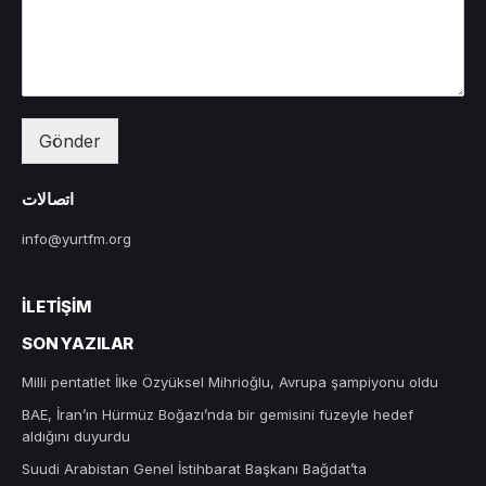
Gönder
اتصالات
info@yurtfm.org
İLETIŞIM
SON YAZILAR
Milli pentatlet İlke Özyüksel Mihrioğlu, Avrupa şampiyonu oldu
BAE, İran’ın Hürmüz Boğazı’nda bir gemisini füzeyle hedef
aldığını duyurdu
Suudi Arabistan Genel İstihbarat Başkanı Bağdat’ta