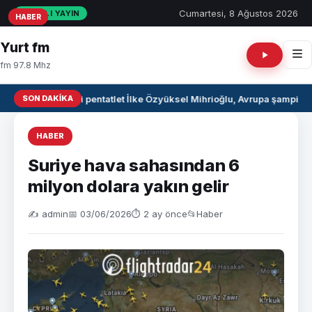
Cumartesi, 8 Ağustos 2026
CANLI YAYIN
HABER
HABER
HABER
Yurt fm
fm 97.8 Mhz
SON DAKIKA
Milli pentatlet İlke Özyüksel Mihrioğlu, Avrupa şampiyo
HABER
Suriye hava sahasından 6
milyon dolara yakın gelir
✍️ admin
📅 03/06/2026
⏱ 2 ay önce
📂
Haber