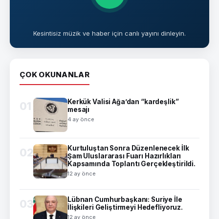
Kesintisiz müzik ve haber için canlı yayını dinleyin.
ÇOK OKUNANLAR
Kerkük Valisi Ağa’dan “kardeşlik”
01
mesajı
4 ay önce
Kurtuluştan Sonra Düzenlenecek İlk
02
Şam Uluslararası Fuarı Hazırlıkları
Kapsamında Toplantı Gerçekleştirildi.
12 ay önce
Lübnan Cumhurbaşkanı: Suriye İle
03
İlişkileri Geliştirmeyi Hedefliyoruz.
12 ay önce