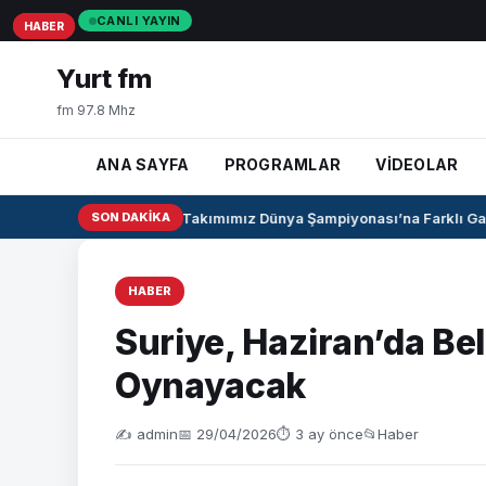
CANLI YAYIN
HABER
HABER
HABER
Yurt fm
fm 97.8 Mhz
ANA SAYFA
PROGRAMLAR
VİDEOLAR
U17 Kız Milli Takımımız Dünya Şampiyonası’na Farklı Galib
SON DAKIKA
HABER
Suriye, Haziran’da Bel
Oynayacak
✍️ admin
📅 29/04/2026
⏱ 3 ay önce
📂
Haber