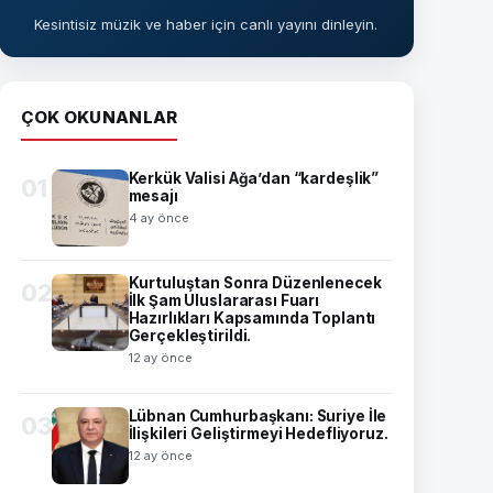
Kesintisiz müzik ve haber için canlı yayını dinleyin.
ÇOK OKUNANLAR
Kerkük Valisi Ağa’dan “kardeşlik”
01
mesajı
4 ay önce
Kurtuluştan Sonra Düzenlenecek
02
İlk Şam Uluslararası Fuarı
Hazırlıkları Kapsamında Toplantı
Gerçekleştirildi.
12 ay önce
Lübnan Cumhurbaşkanı: Suriye İle
03
İlişkileri Geliştirmeyi Hedefliyoruz.
12 ay önce