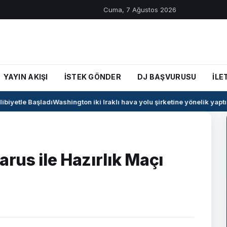
Cuma, 7 Ağustos 2026
YAYIN AKIŞI
İSTEK GÖNDER
DJ BAŞVURUSU
İLE
iyetle Başladı
Washington iki Iraklı hava yolu şirketine yönelik yaptırı
arus ile Hazırlık Maçı