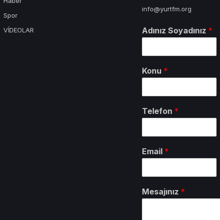
Haber
info@yurtfm.org
Spor
Adınız Soyadınız
*
VİDEOLAR
Konu
*
Telefon
*
Email
*
Mesajınız
*