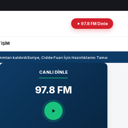
97.8 FM Dinle
TİŞİM
mları kaldırdı
Suriye, Cidde Fuarı İçin Hazırlıklarını Tamamlıyor
Suriye 
CANLI DINLE
97.8 FM