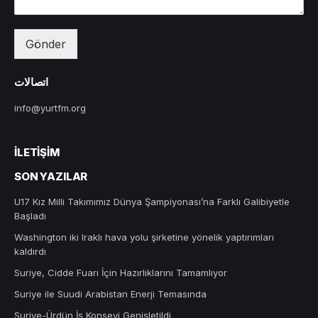
Gönder
اتصالات
info@yurtfm.org
İLETIŞIM
SON YAZILAR
U17 Kız Milli Takımımız Dünya Şampiyonası’na Farklı Galibiyetle
Başladı
Washington iki Iraklı hava yolu şirketine yönelik yaptırımları
kaldırdı
Suriye, Cidde Fuarı İçin Hazırlıklarını Tamamlıyor
Suriye ile Suudi Arabistan Enerji Temasında
Suriye-Ürdün İş Konseyi Genişletildi