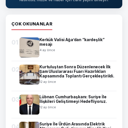
ÇOK OKUNANLAR
Kerkük Valisi Ağa’dan “kardeşlik”
01
mesajı
4 ay önce
Kurtuluştan Sonra Düzenlenecek İlk
02
Şam Uluslararası Fuarı Hazırlıkları
Kapsamında Toplantı Gerçekleştirildi.
12 ay önce
Lübnan Cumhurbaşkanı: Suriye İle
03
İlişkileri Geliştirmeyi Hedefliyoruz.
12 ay önce
Suriye İle Ürdün Arasında Elektrik
04