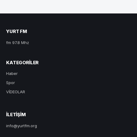
YURT FM
fm 97.8 Mhz
KATEGORILER
Haber
Spor
VİDEOLAR
ILETIŞIM
info@yurtfm.org