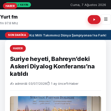
Cuma, 7 Ağustos 2026
CANLI YAYIN
HABER
HABER
HABER
Yurt fm
fm 97.8 Mhz
SON DAKIKA
U17 Kız Milli Takımımız Dünya Şampiyonası’na Farklı Ga
HABER
Suriye heyeti, Bahreyn’deki
Askeri Diyalog Konferansı’na
katıldı
✍️ admin
📅 03/07/2026
⏱ 1 ay önce
📂
Haber