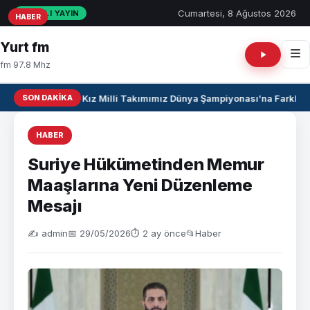
Cumartesi, 8 Ağustos 2026
CANLI YAYIN
HABER
HABER
HABER
Yurt fm
fm 97.8 Mhz
SON DAKIKA
U17 Kız Milli Takımımız Dünya Şampiyonası’na Farklı Ga
HABER
Suriye Hükümetinden Memur
Maaşlarına Yeni Düzenleme
Mesajı
✍️ admin
📅 29/05/2026
⏱ 2 ay önce
📂
Haber