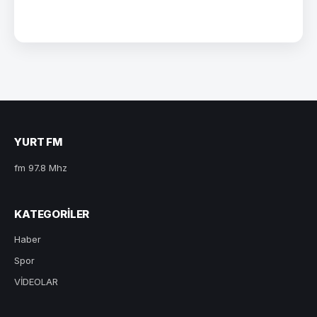
YURT FM
fm 97.8 Mhz
KATEGORILER
Haber
Spor
VİDEOLAR