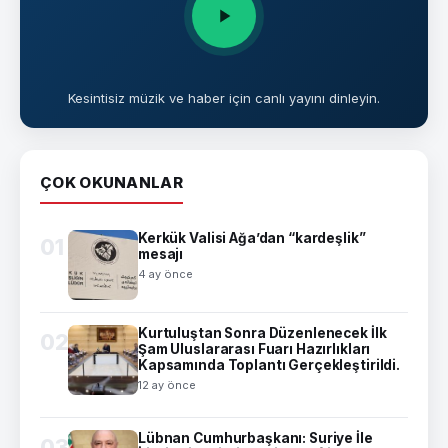
Kesintisiz müzik ve haber için canlı yayını dinleyin.
ÇOK OKUNANLAR
Kerkük Valisi Ağa’dan “kardeşlik”
01
mesajı
4 ay önce
Kurtuluştan Sonra Düzenlenecek İlk
02
Şam Uluslararası Fuarı Hazırlıkları
Kapsamında Toplantı Gerçekleştirildi.
12 ay önce
Lübnan Cumhurbaşkanı: Suriye İle
03