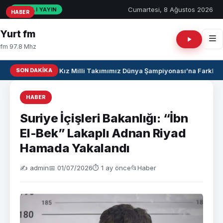
Cumartesi, 8 Ağustos 2026
CANLI YAYIN
HABER
HABER
HABER
Yurt fm
fm 97.8 Mhz
SON DAKIKA
U17 Kız Milli Takımımız Dünya Şampiyonası’na Farklı Ga
HABER
Suriye İçişleri Bakanlığı: “İbn
El-Bek” Lakaplı Adnan Riyad
Hamada Yakalandı
✍️ admin
📅 01/07/2026
⏱ 1 ay önce
📂
Haber