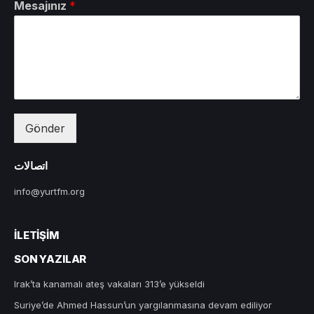
Mesajınız
*
Gönder
اتصالات
info@yurtfm.org
İLETIŞIM
SON YAZILAR
Irak’ta kanamalı ateş vakaları 313’e yükseldi
Suriye’de Ahmed Hassun’un yargılanmasına devam ediliyor