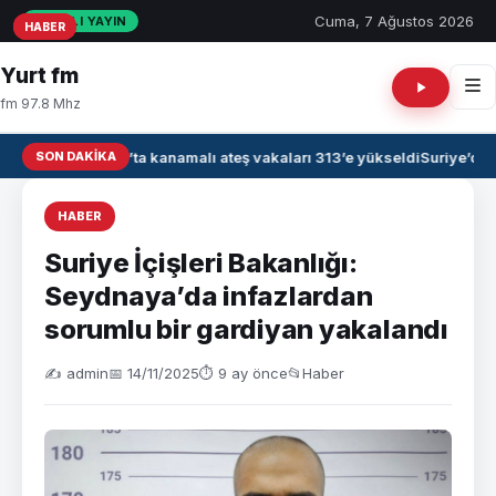
Cuma, 7 Ağustos 2026
CANLI YAYIN
HABER
HABER
HABER
Yurt fm
fm 97.8 Mhz
SON DAKIKA
Irak’ta kanamalı ateş vakaları 313’e yükseldi
Suriye’de 
HABER
Suriye İçişleri Bakanlığı:
Seydnaya’da infazlardan
sorumlu bir gardiyan yakalandı
✍️ admin
📅 14/11/2025
⏱ 9 ay önce
📂
Haber