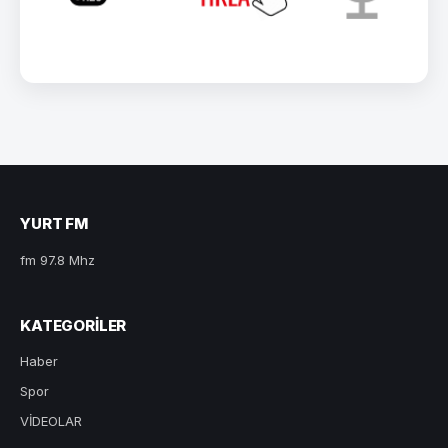
YURT FM
fm 97.8 Mhz
KATEGORILER
Haber
Spor
VİDEOLAR