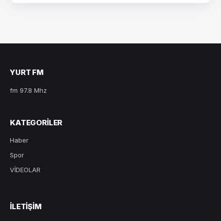
YURT FM
fm 97.8 Mhz
KATEGORILER
Haber
Spor
VİDEOLAR
ILETIŞIM