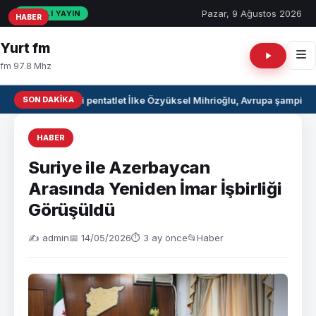
Pazar, 9 Ağustos 2026
CANLI YAYIN
HABER
HABER
HABER
Yurt fm
fm 97.8 Mhz
SON DAKIKA
Milli pentatlet İlke Özyüksel Mihrioğlu, Avrupa şampiyo
HABER
Suriye ile Azerbaycan
Arasında Yeniden İmar İşbirliği
Görüşüldü
✍️ admin
📅 14/05/2026
⏱ 3 ay önce
📂
Haber