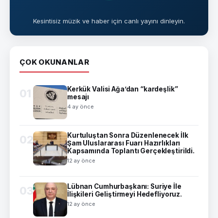
Kesintisiz müzik ve haber için canlı yayını dinleyin.
ÇOK OKUNANLAR
Kerkük Valisi Ağa’dan “kardeşlik”
01
mesajı
4 ay önce
Kurtuluştan Sonra Düzenlenecek İlk
02
Şam Uluslararası Fuarı Hazırlıkları
Kapsamında Toplantı Gerçekleştirildi.
12 ay önce
Lübnan Cumhurbaşkanı: Suriye İle
03
İlişkileri Geliştirmeyi Hedefliyoruz.
12 ay önce