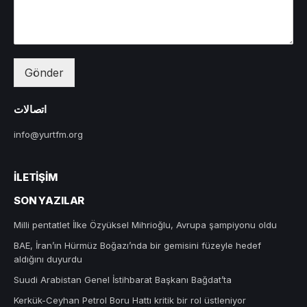
Gönder
اتصالات
info@yurtfm.org
İLETIŞIM
SON YAZILAR
Milli pentatlet İlke Özyüksel Mihrioğlu, Avrupa şampiyonu oldu
BAE, İran’ın Hürmüz Boğazı’nda bir gemisini füzeyle hedef
aldığını duyurdu
Suudi Arabistan Genel İstihbarat Başkanı Bağdat’ta
Kerkük-Ceyhan Petrol Boru Hattı kritik bir rol üstleniyor