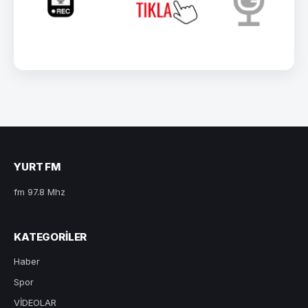
YURT FM
fm 97.8 Mhz
KATEGORILER
Haber
Spor
VİDEOLAR