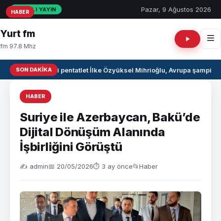
Pazar, 9 Ağustos 2026
CANLI YAYIN
HABER
HABER
HABER
Yurt fm
fm 97.8 Mhz
SON DAKIKA
Milli pentatlet İlke Özyüksel Mihrioğlu, Avrupa şampiyo
HABER
Suriye ile Azerbaycan, Bakü’de
Dijital Dönüşüm Alanında
İşbirliğini Görüştü
✍️ admin
📅 20/05/2026
⏱ 3 ay önce
📂
Haber