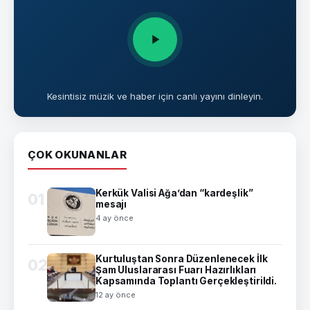
Kesintisiz müzik ve haber için canlı yayını dinleyin.
ÇOK OKUNANLAR
Kerkük Valisi Ağa’dan “kardeşlik”
01
mesajı
4 ay önce
Kurtuluştan Sonra Düzenlenecek İlk
02
Şam Uluslararası Fuarı Hazırlıkları
Kapsamında Toplantı Gerçekleştirildi.
12 ay önce