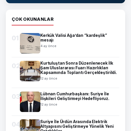
ÇOK OKUNANLAR
Kerkük Valisi Ağa’dan “kardeşlik”
01
mesajı
4 ay önce
Kurtuluştan Sonra Düzenlenecek İlk
02
Şam Uluslararası Fuarı Hazırlıkları
Kapsamında Toplantı Gerçekleştirildi.
12 ay önce
Lübnan Cumhurbaşkanı: Suriye İle
03
İlişkileri Geliştirmeyi Hedefliyoruz.
12 ay önce
Suriye İle Ürdün Arasında Elektrik
04
Altyapısını Geliştirmeye Yönelik Yeni
Ortaklıklar.