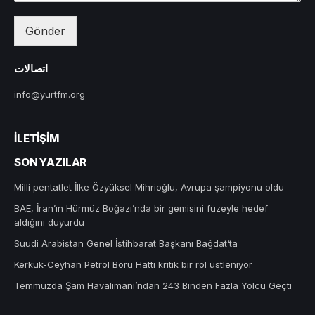
Gönder
اتصالات
info@yurtfm.org
İLETIŞIM
SON YAZILAR
Milli pentatlet İlke Özyüksel Mihrioğlu, Avrupa şampiyonu oldu
BAE, İran’ın Hürmüz Boğazı’nda bir gemisini füzeyle hedef
aldığını duyurdu
Suudi Arabistan Genel İstihbarat Başkanı Bağdat’ta
Kerkük-Ceyhan Petrol Boru Hattı kritik bir rol üstleniyor
Temmuzda Şam Havalimanı’ndan 243 Binden Fazla Yolcu Geçti