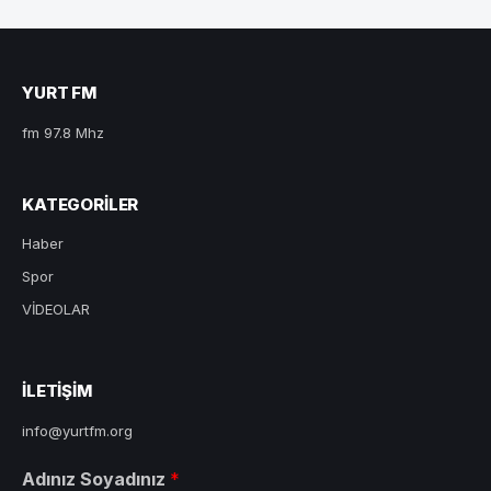
YURT FM
fm 97.8 Mhz
KATEGORILER
Haber
Spor
VİDEOLAR
ILETIŞIM
info@yurtfm.org
Adınız Soyadınız
*