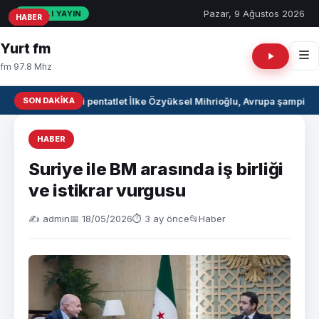
Pazar, 9 Ağustos 2026
CANLI YAYIN
HABER
HABER
HABER
Yurt fm
fm 97.8 Mhz
SON DAKIKA
Milli pentatlet İlke Özyüksel Mihrioğlu, Avrupa şampiyo
HABER
Suriye ile BM arasında iş birliği
ve istikrar vurgusu
✍️ admin
📅 18/05/2026
⏱ 3 ay önce
📂
Haber