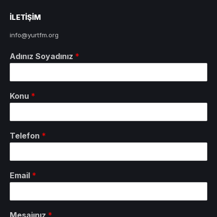
ILETIŞIM
info@yurtfm.org
Adınız Soyadınız
*
Konu
*
Telefon
*
Email
*
Mesajınız
*