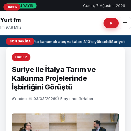
Cuma, 7 Ağustos 2026
CANLI YAYIN
HABER
HABER
HABER
Yurt fm
fm 97.8 Mhz
SON DAKIKA
Irak’ta kanamalı ateş vakaları 313’e yükseldi
Suriye’de 
HABER
Suriye ile İtalya Tarım ve
Kalkınma Projelerinde
İşbirliğini Görüştü
✍️ admin
📅 03/03/2026
⏱ 5 ay önce
📂
Haber