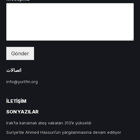
Gönder
اتصالات
info@yurtfm.org
İLETIŞIM
SON YAZILAR
Irak’ta kanamalı ateş vakaları 313’e yükseldi
Suriye’de Ahmed Hassun’un yargılanmasına devam ediliyor