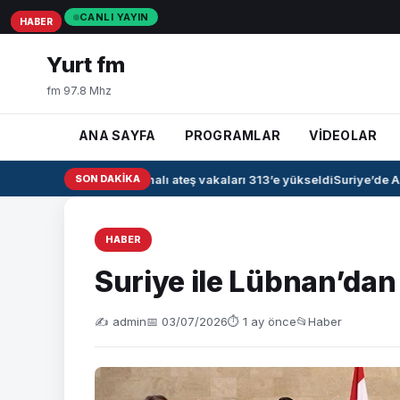
CANLI YAYIN
HABER
HABER
HABER
Yurt fm
fm 97.8 Mhz
ANA SAYFA
PROGRAMLAR
VİDEOLAR
Irak’ta kanamalı ateş vakaları 313’e yükseldi
SON DAKIKA
Suriye’de Ah
HABER
Suriye ile Lübnan’dan
✍️ admin
📅 03/07/2026
⏱ 1 ay önce
📂
Haber