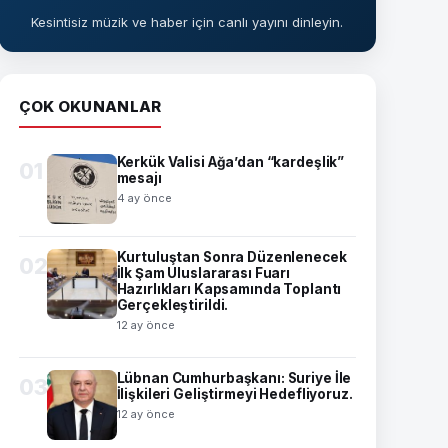
Kesintisiz müzik ve haber için canlı yayını dinleyin.
ÇOK OKUNANLAR
Kerkük Valisi Ağa’dan “kardeşlik”
01
mesajı
4 ay önce
Kurtuluştan Sonra Düzenlenecek
02
İlk Şam Uluslararası Fuarı
Hazırlıkları Kapsamında Toplantı
Gerçekleştirildi.
12 ay önce
Lübnan Cumhurbaşkanı: Suriye İle
03
İlişkileri Geliştirmeyi Hedefliyoruz.
12 ay önce