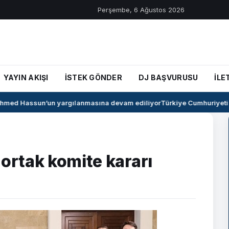
Perşembe, 6 Ağustos 2026
YAYIN AKIŞI
İSTEK GÖNDER
DJ BAŞVURUSU
İLE
med Hassun’un yargılanmasına devam ediliyor
Türkiye Cumhuriyeti il
 ortak komite kararı