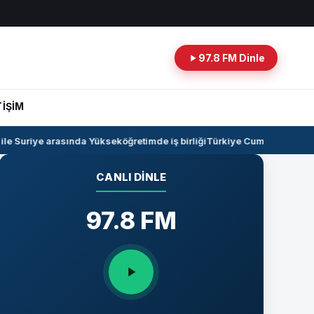
97.8 FM Dinle
TİŞİM
e Suriye arasında Yükseköğretimde iş birliği
Türkiye Cumhuriyeti -Irak
CANLI DINLE
97.8 FM