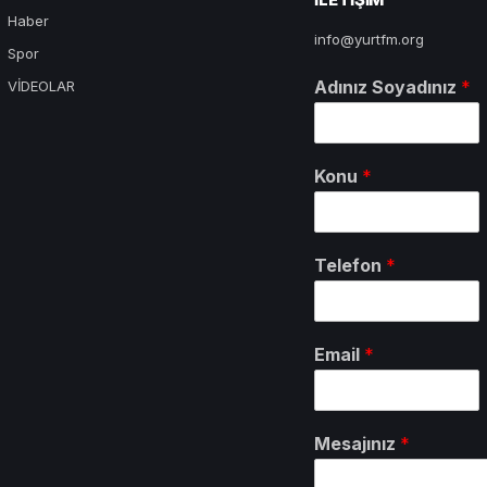
Haber
info@yurtfm.org
Spor
Adınız Soyadınız
*
VİDEOLAR
Konu
*
Telefon
*
Email
*
Mesajınız
*