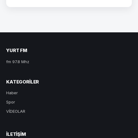
YURT FM
fm 97.8 Mhz
KATEGORILER
Haber
Spor
VİDEOLAR
ILETIŞIM