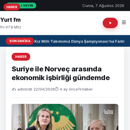
Cuma, 7 Ağustos 2026
CANLI YAYIN
HABER
HABER
HABER
Yurt fm
fm 97.8 Mhz
SON DAKIKA
U17 Kız Milli Takımımız Dünya Şampiyonası’na Farklı Ga
HABER
Suriye ile Norveç arasında
ekonomik işbirliği gündemde
✍️ admin
📅 22/04/2026
⏱ 4 ay önce
📂
Haber