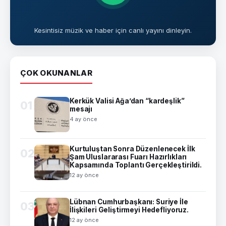
Kesintisiz müzik ve haber için canlı yayını dinleyin.
ÇOK OKUNANLAR
Kerkük Valisi Ağa’dan “kardeşlik”
01
mesajı
4 ay önce
Kurtuluştan Sonra Düzenlenecek İlk
02
Şam Uluslararası Fuarı Hazırlıkları
Kapsamında Toplantı Gerçekleştirildi.
12 ay önce
Lübnan Cumhurbaşkanı: Suriye İle
03
İlişkileri Geliştirmeyi Hedefliyoruz.
12 ay önce