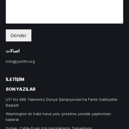
Gönder
اتصالات
info@yurtfm.org
İLETIŞIM
SON YAZILAR
U17 Kız Milli Takımımız Dünya Şampiyonası’na Farklı Galibiyetle
Başladı
Washington iki Iraklı hava yolu şirketine yönelik yaptırımları
kaldırdı
Suriye, Cidde Fuarı İçin Hazırlıklarını Tamamlıyor