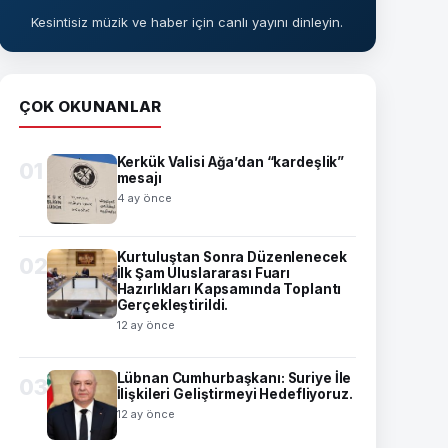
Kesintisiz müzik ve haber için canlı yayını dinleyin.
ÇOK OKUNANLAR
Kerkük Valisi Ağa’dan “kardeşlik”
01
mesajı
4 ay önce
Kurtuluştan Sonra Düzenlenecek
02
İlk Şam Uluslararası Fuarı
Hazırlıkları Kapsamında Toplantı
Gerçekleştirildi.
12 ay önce
Lübnan Cumhurbaşkanı: Suriye İle
03
İlişkileri Geliştirmeyi Hedefliyoruz.
12 ay önce