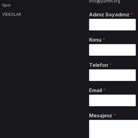
info@yurtfm.org
Spor
Adınız Soyadınız
*
VİDEOLAR
Konu
*
Telefon
*
Email
*
Mesajınız
*