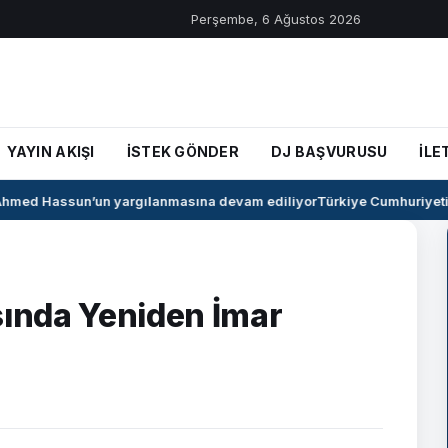
Perşembe, 6 Ağustos 2026
YAYIN AKIŞI
İSTEK GÖNDER
DJ BAŞVURUSU
İLE
med Hassun’un yargılanmasına devam ediliyor
Türkiye Cumhuriyeti il
sında Yeniden İmar