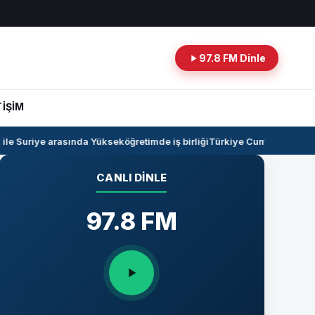
97.8 FM Dinle
TİŞİM
e Suriye arasında Yükseköğretimde iş birliği
Türkiye Cumhuriyeti -Ira
CANLI DINLE
97.8 FM