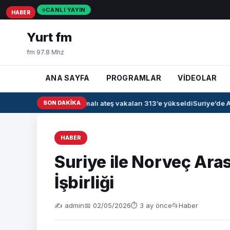
CANLI YAYIN
HABER
HABER
HABER
Yurt fm
fm 97.8 Mhz
ANA SAYFA
PROGRAMLAR
VİDEOLAR
Irak’ta kanamalı ateş vakaları 313’e yükseldi
SON DAKIKA
Suriye’de Ah
HABER
Suriye ile Norveç Ara
İşbirliği
✍️ admin
📅 02/05/2026
⏱ 3 ay önce
📂
Haber