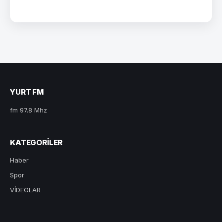
YURT FM
fm 97.8 Mhz
KATEGORILER
Haber
Spor
VİDEOLAR