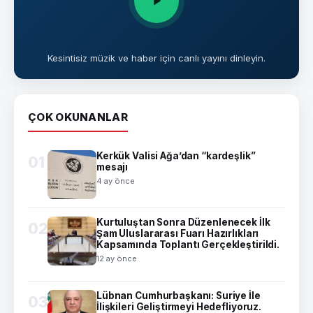
Kesintisiz müzik ve haber için canlı yayını dinleyin.
ÇOK OKUNANLAR
Kerkük Valisi Ağa’dan “kardeşlik”
01
mesajı
4 ay önce
Kurtuluştan Sonra Düzenlenecek İlk
02
Şam Uluslararası Fuarı Hazırlıkları
Kapsamında Toplantı Gerçekleştirildi.
12 ay önce
Lübnan Cumhurbaşkanı: Suriye İle
03
İlişkileri Geliştirmeyi Hedefliyoruz.