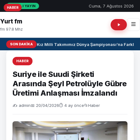
Cuma, 7 Ağustos 2026
CANLI YAYIN
HABER
HABER
HABER
Yurt fm
fm 97.8 Mhz
SON DAKIKA
U17 Kız Milli Takımımız Dünya Şampiyonası’na Farklı Ga
HABER
Suriye ile Suudi Şirketi
Arasında Şeyl Petrolüyle Gübre
Üretimi Anlaşması İmzalandı
✍️ admin
📅 20/04/2026
⏱ 4 ay önce
📂
Haber