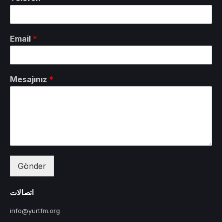
Email
*
Mesajınız
*
Gönder
اتصالات
info@yurtfm.org