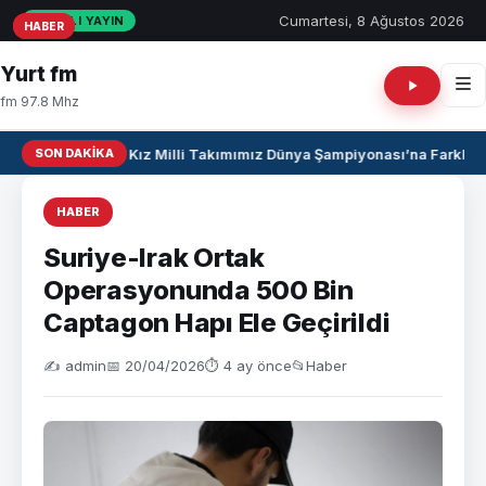
Cumartesi, 8 Ağustos 2026
CANLI YAYIN
HABER
HABER
HABER
Yurt fm
fm 97.8 Mhz
SON DAKIKA
U17 Kız Milli Takımımız Dünya Şampiyonası’na Farklı Ga
HABER
Suriye-Irak Ortak
Operasyonunda 500 Bin
Captagon Hapı Ele Geçirildi
✍️ admin
📅 20/04/2026
⏱ 4 ay önce
📂
Haber