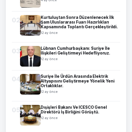
4 ay önce
Kurtuluştan Sonra Düzenlenecek İlk
02
Şam Uluslararası Fuarı Hazırlıkları
Kapsamında Toplantı Gerçekleştirildi.
12 ay önce
Lübnan Cumhurbaşkanı: Suriye İle
03
İlişkileri Geliştirmeyi Hedefliyoruz.
12 ay önce
Suriye İle Ürdün Arasında Elektrik
04
Altyapısını Geliştirmeye Yönelik Yeni
Ortaklıklar.
12 ay önce
Dışişleri Bakanı Ve ICESCO Genel
05
Direktörü İş Birliğini Görüştü.
12 ay önce