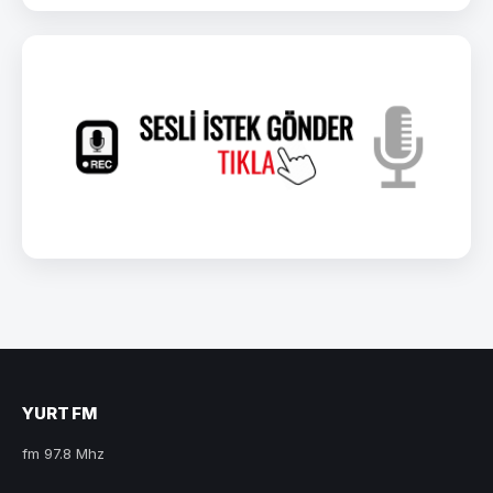
YURT FM
fm 97.8 Mhz