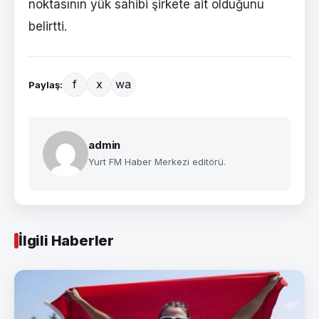
noktasının yük sahibi şirkete ait olduğunu
belirtti.
f
x
wa
Paylaş:
admin
Yurt FM Haber Merkezi editörü.
İlgili Haberler