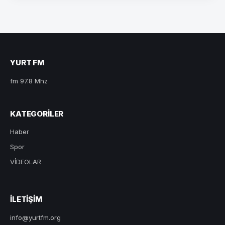
YURT FM
fm 97.8 Mhz
KATEGORILER
Haber
Spor
VİDEOLAR
ILETIŞIM
info@yurtfm.org