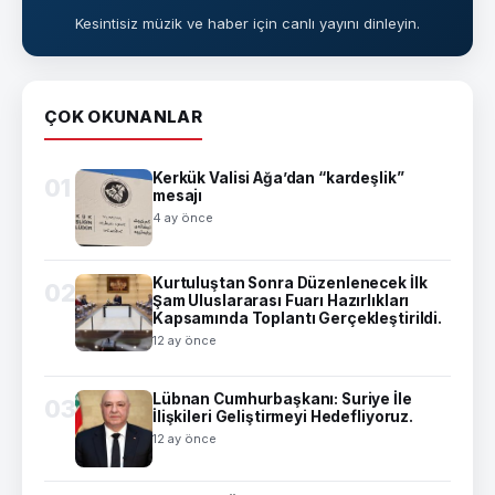
Kesintisiz müzik ve haber için canlı yayını dinleyin.
ÇOK OKUNANLAR
Kerkük Valisi Ağa’dan “kardeşlik”
01
mesajı
4 ay önce
Kurtuluştan Sonra Düzenlenecek İlk
02
Şam Uluslararası Fuarı Hazırlıkları
Kapsamında Toplantı Gerçekleştirildi.
12 ay önce
Lübnan Cumhurbaşkanı: Suriye İle
03
İlişkileri Geliştirmeyi Hedefliyoruz.
12 ay önce