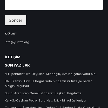
Gönder
اتصالات
info@yurtfm.org
İLETIŞIM
SON YAZILAR
Milli pentatlet İlke Özyüksel Mihrioğlu, Avrupa şampiyonu oldu
BAE, İran’ın Hürmüz Boğazı’nda bir gemisini füzeyle hedef
aldığını duyurdu
Suudi Arabistan Genel İstihbarat Başkanı Bağdat’ta
Kerkük-Ceyhan Petrol Boru Hattı kritik bir rol üstleniyor
Temmuzda Şam Havalimanı’ndan 243 Binden Fazla Yolcu Geçti