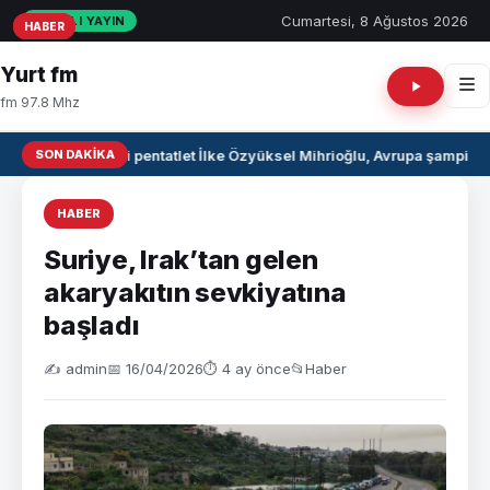
Cumartesi, 8 Ağustos 2026
CANLI YAYIN
HABER
HABER
HABER
Yurt fm
fm 97.8 Mhz
SON DAKIKA
Milli pentatlet İlke Özyüksel Mihrioğlu, Avrupa şampiyo
HABER
Suriye, Irak’tan gelen
akaryakıtın sevkiyatına
başladı
✍️ admin
📅 16/04/2026
⏱ 4 ay önce
📂
Haber