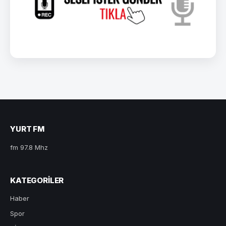
YURT FM
fm 97.8 Mhz
KATEGORILER
Haber
Spor