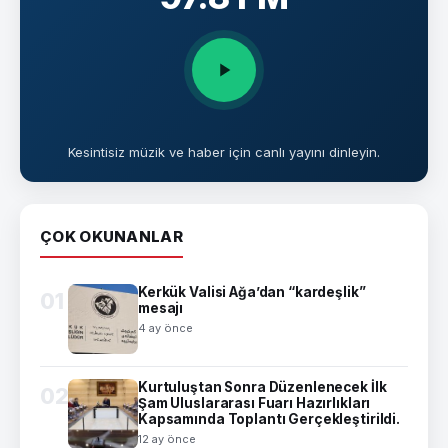
Kesintisiz müzik ve haber için canlı yayını dinleyin.
ÇOK OKUNANLAR
Kerkük Valisi Ağa’dan “kardeşlik”
01
mesajı
4 ay önce
Kurtuluştan Sonra Düzenlenecek İlk
02
Şam Uluslararası Fuarı Hazırlıkları
Kapsamında Toplantı Gerçekleştirildi.
12 ay önce