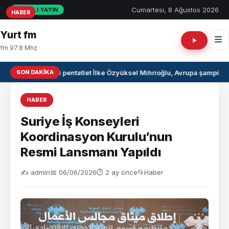
Cumartesi, 8 Ağustos 2026
CANLI YAYIN
HABER
HABER
HABER
Yurt fm
fm 97.8 Mhz
SON DAKIKA
Milli pentatlet İlke Özyüksel Mihrioğlu, Avrupa şampiyo
HABER
Suriye İş Konseyleri
Koordinasyon Kurulu’nun
Resmi Lansmanı Yapıldı
✍️ admin
📅 06/06/2026
⏱ 2 ay önce
📂
Haber