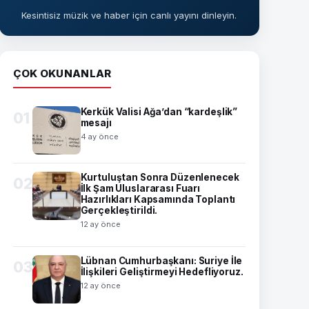
Kesintisiz müzik ve haber için canlı yayını dinleyin.
ÇOK OKUNANLAR
Kerkük Valisi Ağa’dan “kardeşlik”
01
mesajı
4 ay önce
Kurtuluştan Sonra Düzenlenecek
02
İlk Şam Uluslararası Fuarı
Hazırlıkları Kapsamında Toplantı
Gerçekleştirildi.
12 ay önce
Lübnan Cumhurbaşkanı: Suriye İle
03
İlişkileri Geliştirmeyi Hedefliyoruz.
12 ay önce