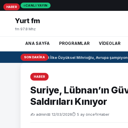
CANLI YAYIN
HABER
HABER
HABER
Yurt fm
fm 97.8 Mhz
ANA SAYFA
PROGRAMLAR
VİDEOLAR
Milli pentatlet İlke Özyüksel Mihrioğlu, Avrupa şampiyonu 
SON DAKIKA
HABER
Suriye, Lübnan’ın Güv
Saldırıları Kınıyor
✍️ admin
📅 12/03/2026
⏱ 5 ay önce
📂
Haber