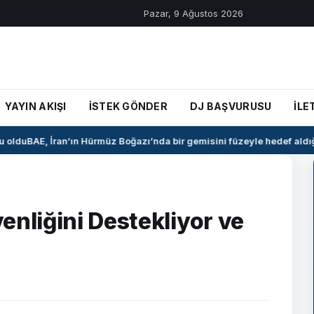
Pazar, 9 Ağustos 2026
YAYIN AKIŞI
İSTEK GÖNDER
DJ BAŞVURUSU
İLE
oldu
BAE, İran’ın Hürmüz Boğazı’nda bir gemisini füzeyle hedef aldığı
enliğini Destekliyor ve