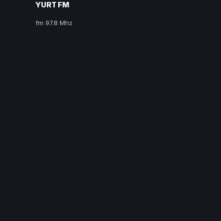
YURT FM
fm 97.8 Mhz