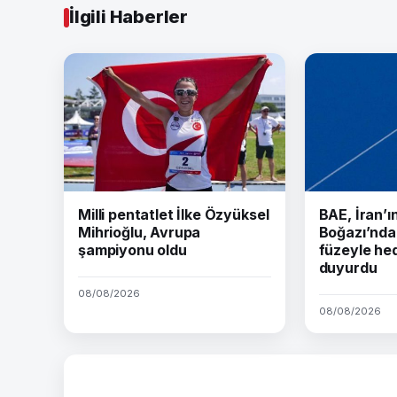
İlgili Haberler
Milli pentatlet İlke Özyüksel
BAE, İran’
Mihrioğlu, Avrupa
Boğazı’nda 
şampiyonu oldu
füzeyle hed
duyurdu
08/08/2026
08/08/2026