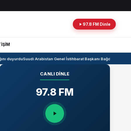
97.8 FM Dinle
TİŞİM
nı duyurdu
Suudi Arabistan Genel İstihbarat Başkanı Bağdat’ta
Kerkük-Ce
CANLI DINLE
97.8 FM