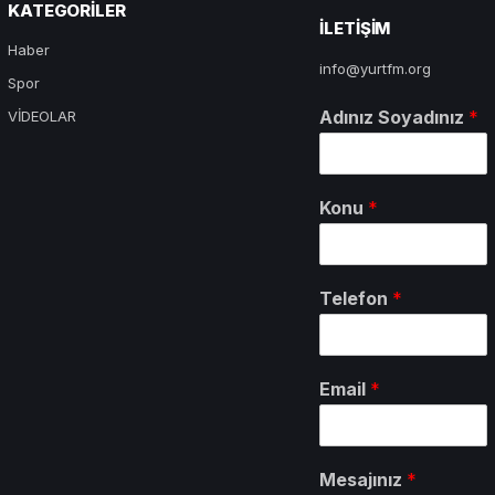
KATEGORILER
ILETIŞIM
Haber
info@yurtfm.org
Spor
Adınız Soyadınız
*
VİDEOLAR
Konu
*
Telefon
*
Email
*
Mesajınız
*