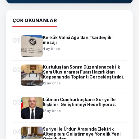
ÇOK OKUNANLAR
Kerkük Valisi Ağa’dan “kardeşlik”
01
mesajı
4 ay önce
Kurtuluştan Sonra Düzenlenecek İlk
02
Şam Uluslararası Fuarı Hazırlıkları
Kapsamında Toplantı Gerçekleştirildi.
12 ay önce
Lübnan Cumhurbaşkanı: Suriye İle
03
İlişkileri Geliştirmeyi Hedefliyoruz.
12 ay önce
Suriye İle Ürdün Arasında Elektrik
04
Altyapısını Geliştirmeye Yönelik Yeni
Ortaklıklar.