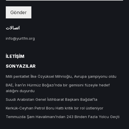
Gönder
اتصالات
info@yurtfm.org
İLETIŞIM
SON YAZILAR
Milli pentatlet İlke Özyüksel Mihrioğlu, Avrupa şampiyonu oldu
BAE, İran’ın Hürmüz Boğazı’nda bir gemisini füzeyle hedef
aldığını duyurdu
Suudi Arabistan Genel İstihbarat Başkanı Bağdat’ta
Kerkük-Ceyhan Petrol Boru Hattı kritik bir rol üstleniyor
Temmuzda Şam Havalimanı’ndan 243 Binden Fazla Yolcu Geçti