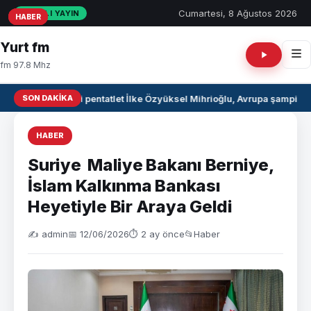
Cumartesi, 8 Ağustos 2026
CANLI YAYIN
HABER
HABER
HABER
Yurt fm
fm 97.8 Mhz
SON DAKIKA
Milli pentatlet İlke Özyüksel Mihrioğlu, Avrupa şampiyo
HABER
Suriye Maliye Bakanı Berniye,
İslam Kalkınma Bankası
Heyetiyle Bir Araya Geldi
✍️ admin
📅 12/06/2026
⏱ 2 ay önce
📂
Haber