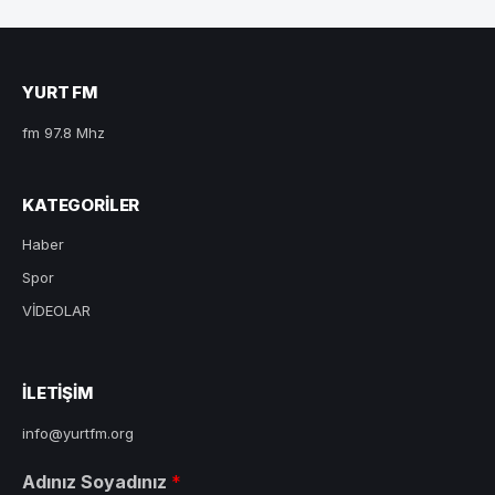
YURT FM
fm 97.8 Mhz
KATEGORILER
Haber
Spor
VİDEOLAR
ILETIŞIM
info@yurtfm.org
Adınız Soyadınız
*