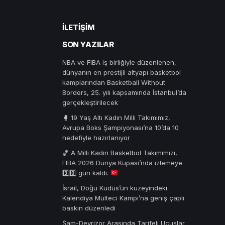
İLETIŞIM
SON YAZILAR
NBA ve FIBA iş birliğiyle düzenlenen,
dünyanın en prestijli altyapı basketbol
kamplarından Basketball Without
Borders, 25. yılı kapsamında İstanbul’da
gerçekleştirilecek
🥊 19 Yaş Altı Kadın Milli Takımımız,
Avrupa Boks Şampiyonası’na 10’da 10
hedefiyle hazırlanıyor
🏀
A Milli Kadın Basketbol Takımımızı,
FIBA 2026 Dünya Kupası’nda izlemeye
3️⃣
0️⃣
gün kaldı.
İsrail, Doğu Kudüs’ün kuzeyindeki
Kalendiya Mülteci Kampı’na geniş çaplı
baskın düzenledi
Şam-Deyrizor Arasında Tarifeli Uçuşlar