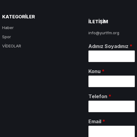
KATEGORILER
ILETIŞIM
Haber
info@yurtfm.org
Spor
Adınız Soyadınız
*
VİDEOLAR
Konu
*
Telefon
*
Email
*