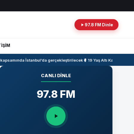
97.8 FM Dinle
TİŞİM
kapsamında İstanbul’da gerçekleştirilecek
🥊 19 Yaş Altı Kadın Milli T
CANLI DINLE
97.8 FM