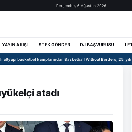
Perşembe, 6 Ağustos 2026
YAYIN AKIŞI
İSTEK GÖNDER
DJ BAŞVURUSU
İLE
i altyapı basketbol kamplarından Basketball Without Borders, 25. yılı 
üyükelçi atadı