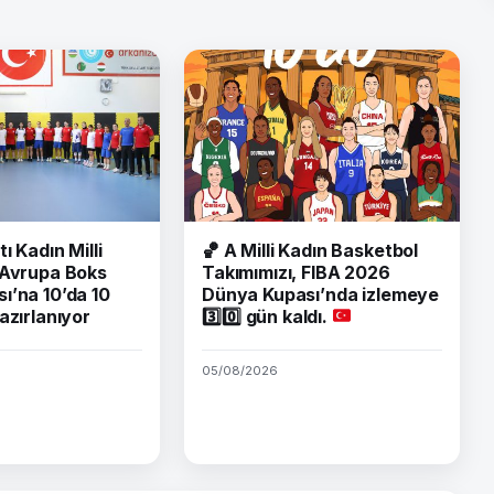
tı Kadın Milli
🏀
A Milli Kadın Basketbol
 Avrupa Boks
Takımımızı, FIBA 2026
ı’na 10’da 10
Dünya Kupası’nda izlemeye
azırlanıyor
3️⃣
0️⃣
gün kaldı.
05/08/2026