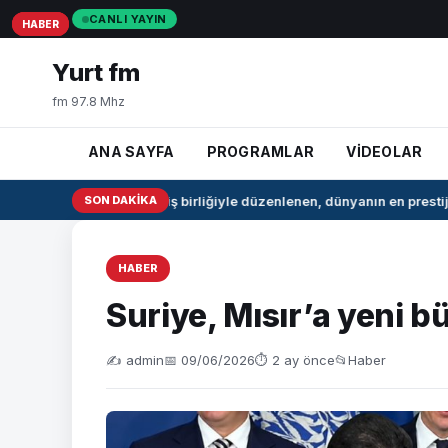
CANLI YAYIN
HABER
HABER
HABER
Yurt fm
fm 97.8 Mhz
ANA SAYFA
PROGRAMLAR
VİDEOLAR
NBA ve FIBA iş birliğiyle düzenlenen, dünyanın en prestijl
SON DAKIKA
HABER
Suriye, Mısır’a yeni b
✍️ admin
📅 09/06/2026
⏱ 2 ay önce
📂
Haber