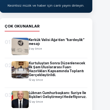
Kesintisiz müzik ve haber için canlı yayını dinleyin.
ÇOK OKUNANLAR
Kerkük Valisi Ağa’dan “kardeşlik”
01
mesajı
3 ay önce
Kurtuluştan Sonra Düzenlenecek
02
İlk Şam Uluslararası Fuarı
Hazırlıkları Kapsamında Toplantı
Gerçekleştirildi.
12 ay önce
Lübnan Cumhurbaşkanı: Suriye İle
03
İlişkileri Geliştirmeyi Hedefliyoruz.
12 ay önce