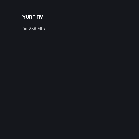
YURT FM
fm 97.8 Mhz