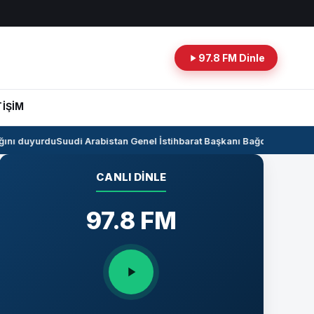
97.8 FM Dinle
TİŞİM
nı duyurdu
Suudi Arabistan Genel İstihbarat Başkanı Bağdat’ta
Kerkük-C
CANLI DINLE
97.8 FM