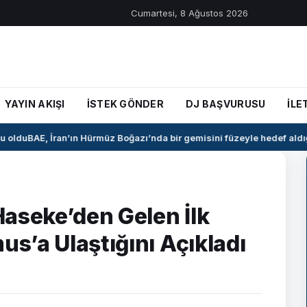
Cumartesi, 8 Ağustos 2026
YAYIN AKIŞI
İSTEK GÖNDER
DJ BAŞVURUSU
İLE
oldu
BAE, İran’ın Hürmüz Boğazı’nda bir gemisini füzeyle hedef aldığı
 Haseke’den Gelen İlk
us’a Ulaştığını Açıkladı