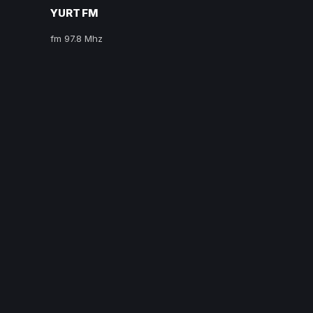
YURT FM
fm 97.8 Mhz