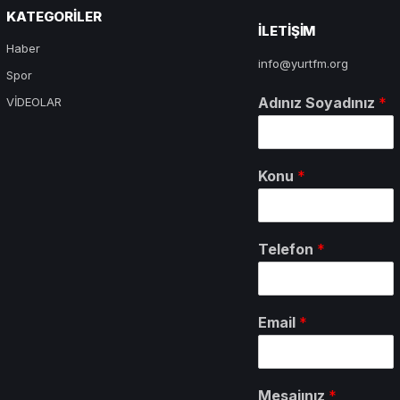
KATEGORILER
ILETIŞIM
Haber
info@yurtfm.org
Spor
Adınız Soyadınız
*
VİDEOLAR
Konu
*
Telefon
*
Email
*
Mesajınız
*