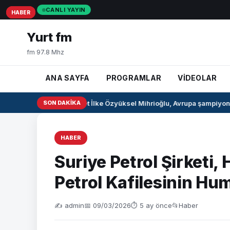
CANLI YAYIN
HABER
HABER
HABER
Yurt fm
fm 97.8 Mhz
ANA SAYFA
PROGRAMLAR
VİDEOLAR
Milli pentatlet İlke Özyüksel Mihrioğlu, Avrupa şampiyonu 
SON DAKIKA
HABER
Suriye Petrol Şirketi,
Petrol Kafilesinin Hum
✍️ admin
📅 09/03/2026
⏱ 5 ay önce
📂
Haber