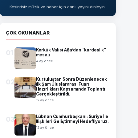
Kesintisiz müzik ve haber için canlı yayını dinleyin.
ÇOK OKUNANLAR
Kerkük Valisi Ağa’dan “kardeşlik”
01
mesajı
4 ay önce
Kurtuluştan Sonra Düzenlenecek
02
İlk Şam Uluslararası Fuarı
Hazırlıkları Kapsamında Toplantı
Gerçekleştirildi.
12 ay önce
Lübnan Cumhurbaşkanı: Suriye İle
03
İlişkileri Geliştirmeyi Hedefliyoruz.
12 ay önce