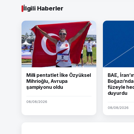
İlgili Haberler
Milli pentatlet İlke Özyüksel
BAE, İran’
Mihrioğlu, Avrupa
Boğazı’nda 
şampiyonu oldu
füzeyle hed
duyurdu
08/08/2026
08/08/2026