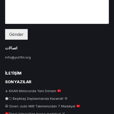
Gönder
اتصالات
info@yurtfm.org
İLETIŞIM
SON YAZILAR
✈️
KAAN Motorunda Yeni Dönem
⚫⚪ Beşiktaş Deplasmanda Kazandı! 🦅
🥋
Down Judo Millî Takımımızdan 7 Madalya!
Şimal Yılmaz’dan bronz madalya!
🥉