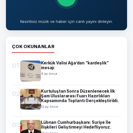
Kesintisiz müzik ve haber için canlı yayını dinleyin.
ÇOK OKUNANLAR
Kerkük Valisi Ağa’dan “kardeşlik”
01
mesajı
4 ay önce
Kurtuluştan Sonra Düzenlenecek İlk
02
Şam Uluslararası Fuarı Hazırlıkları
Kapsamında Toplantı Gerçekleştirildi.
12 ay önce
Lübnan Cumhurbaşkanı: Suriye İle
03
İlişkileri Geliştirmeyi Hedefliyoruz.