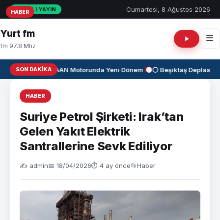
Cumartesi, 8 Ağustos 2026
CANLI YAYIN
HABER
HABER
HABER
Yurt fm
fm 97.8 Mhz
SON DAKIKA
✈️
KAAN Motorunda Yeni Dönem
⚫⚪ Beşiktaş Deplasman
HABER
Suriye Petrol Şirketi: Irak’tan
Gelen Yakıt Elektrik
Santrallerine Sevk Ediliyor
✍️ admin
📅 18/04/2026
⏱ 4 ay önce
📂
Haber