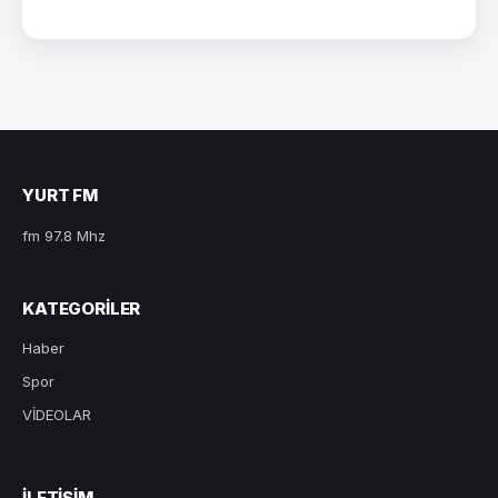
YURT FM
fm 97.8 Mhz
KATEGORILER
Haber
Spor
VİDEOLAR
ILETIŞIM