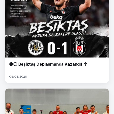
⚫⚪ Beşiktaş Deplasmanda Kazandı! 🦅
08/08/2026