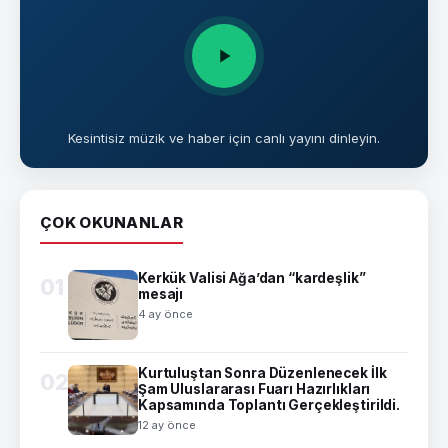
Kesintisiz müzik ve haber için canlı yayını dinleyin.
ÇOK OKUNANLAR
Kerkük Valisi Ağa’dan “kardeşlik”
01
mesajı
4 ay önce
Kurtuluştan Sonra Düzenlenecek İlk
02
Şam Uluslararası Fuarı Hazırlıkları
Kapsamında Toplantı Gerçekleştirildi.
12 ay önce