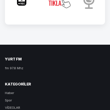
YURT FM
fm 97.8 Mhz
KATEGORILER
Haber
Spor
VİDEOLAR