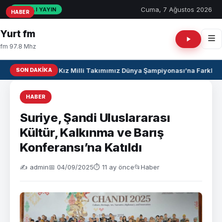
Cuma, 7 Ağustos 2026
CANLI YAYIN
HABER
HABER
HABER
Yurt fm
fm 97.8 Mhz
SON DAKIKA
U17 Kız Milli Takımımız Dünya Şampiyonası’na Farklı Ga
HABER
Suriye, Şandi Uluslararası
Kültür, Kalkınma ve Barış
Konferansı’na Katıldı
✍️ admin
📅 04/09/2025
⏱ 11 ay önce
📂
Haber