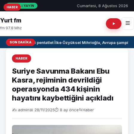
Cumartesi, 8 Ağustos 2026
CANLI YAYIN
HABER
HABER
HABER
Yurt fm
fm 97.8 Mhz
SON DAKIKA
Milli pentatlet İlke Özyüksel Mihrioğlu, Avrupa şampiyo
HABER
Suriye Savunma Bakanı Ebu
Kasra, rejiminin devrildiği
operasyonda 434 kişinin
hayatını kaybettiğini açıkladı
✍️ admin
📅 28/11/2025
⏱ 8 ay önce
📂
Haber