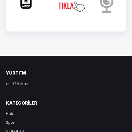
YURT FM
fm 97.8 Mhz
KATEGORILER
Haber
Spor
VİDEOLAR