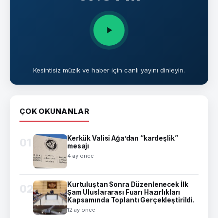
Kesintisiz müzik ve haber için canlı yayını dinleyin.
ÇOK OKUNANLAR
Kerkük Valisi Ağa’dan “kardeşlik”
01
mesajı
4 ay önce
Kurtuluştan Sonra Düzenlenecek İlk
02
Şam Uluslararası Fuarı Hazırlıkları
Kapsamında Toplantı Gerçekleştirildi.
12 ay önce