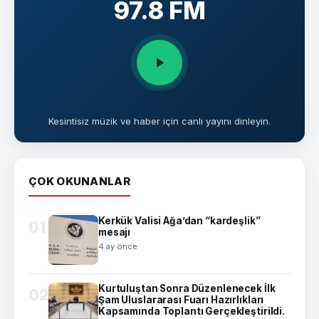
97.8 FM
Kesintisiz müzik ve haber için canlı yayını dinleyin.
ÇOK OKUNANLAR
Kerkük Valisi Ağa’dan “kardeşlik”
01
mesajı
4 ay önce
Kurtuluştan Sonra Düzenlenecek İlk
02
Şam Uluslararası Fuarı Hazırlıkları
Kapsamında Toplantı Gerçekleştirildi.