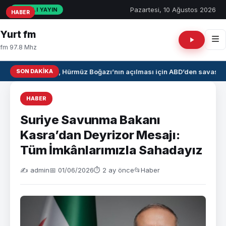
Pazartesi, 10 Ağustos 2026
CANLI YAYIN
HABER
HABER
HABER
Yurt fm
fm 97.8 Mhz
SON DAKIKA
İran, Hürmüz Boğazı’nın açılması için ABD’den savaş taz
HABER
Suriye Savunma Bakanı
Kasra’dan Deyrizor Mesajı:
Tüm İmkânlarımızla Sahadayız
✍️ admin
📅 01/06/2026
⏱ 2 ay önce
📂
Haber