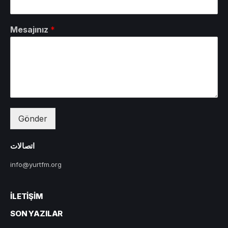
Mesajınız
*
Gönder
اتصالات
info@yurtfm.org
İLETIŞIM
SON YAZILAR