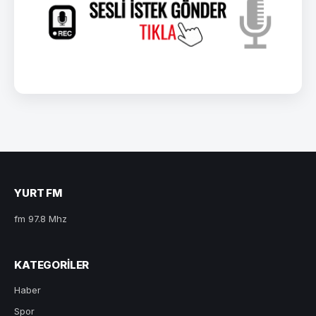
YURT FM
fm 97.8 Mhz
KATEGORILER
Haber
Spor